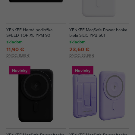
YENKEE Herná podložka
YENKEE MagSafe Power banka
SPEED TOP XL YPM 90
biela SILIC YPB 501
skladom
skladom
11,90 €
23,60 €
DMOC:
11,99 €
DMOC:
33,99 €
Novinky
Novinky