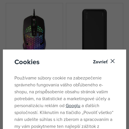
Cookies
Zavrieť
YENKEE Myš herný YMS
YENKEE Power bank 10
3030BK SHOTGUN USB
000mAh YPB 1040
Používame súbory cookie na zabezpečenie
skladom
skladom
správneho fungovania vášho obľúbeného e-
12,90 €
17,55 €
shopu, na prispôsobenie obsahu stránok vašim
DMOC:
14,99 €
DMOC:
23,49 €
potrebám, na štatistické a marketingové účely a
personalizáciu reklám od
Googlu
a ďalších
spoločností. Kliknutím na tlačidlo „Povoliť všetko“
nám udelíte súhlas s ich zberom a spracovaním a
my vám poskytneme ten najlepší zážitok z