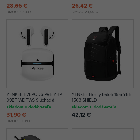
28,66 €
26,42 €
DMOC:
49,99 €
DMOC:
29,99 €
YENKEE EVEPODS PRE YHP
YENKEE Herný batoh 15.6 YBB
09BT WE TWS Slúchadlá
1503 SHIELD
skladom u dodávateľa
skladom u dodávateľa
31,90 €
42,12 €
DMOC:
31,99 €