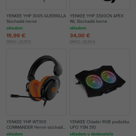
YENKEE YHP 3005 GUERRILLA
YENKEE YHP 3300CN APEX
Slúchadlá herné
WL Slúchadlá herné
skladom
skladom
15,99 €
34,00 €
DMOC:
20,79 €
DMOC:
39,99 €
YENKEE YHP WT300
YENKEE Chladíci RGB podložka
COMMANDER Herné slúchadlá
UFO YSN 310
USB
skladom
skladom u dodávateľa