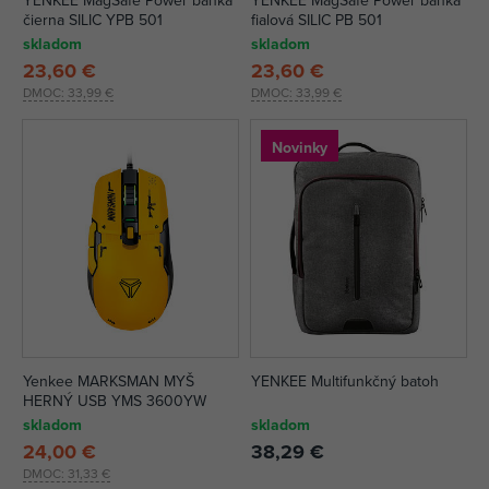
YENKEE MagSafe Power banka
YENKEE MagSafe Power banka
čierna SILIC YPB 501
fialová SILIC PB 501
skladom
skladom
23,60 €
23,60 €
DMOC:
33,99 €
DMOC:
33,99 €
Novinky
Yenkee MARKSMAN MYŠ
YENKEE Multifunkčný batoh
HERNÝ USB YMS 3600YW
skladom
skladom
24,00 €
38,29 €
DMOC:
31,33 €