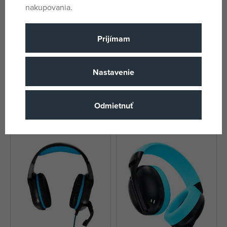
nakupovania.
Prijímam
Nastavenie
Yenkee Slúchadlá SPIRIT YHP
YENKEE YHP 06BT WE TWS
20BT BK BT
EVEPODS Slúchadlá
skladom
skladom
Odmietnuť
22,15 €
20,91 €
DMOC:
31,29 €
DMOC:
23,99 €