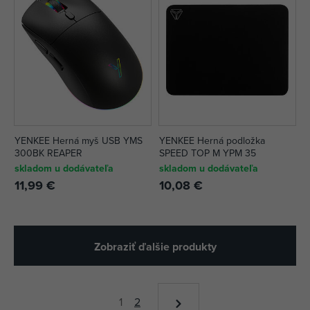
YENKEE Herná myš USB YMS
YENKEE Herná podložka
300BK REAPER
SPEED TOP M YPM 35
skladom u dodávateľa
skladom u dodávateľa
11,99 €
10,08 €
Zobraziť ďalšie produkty
1
2