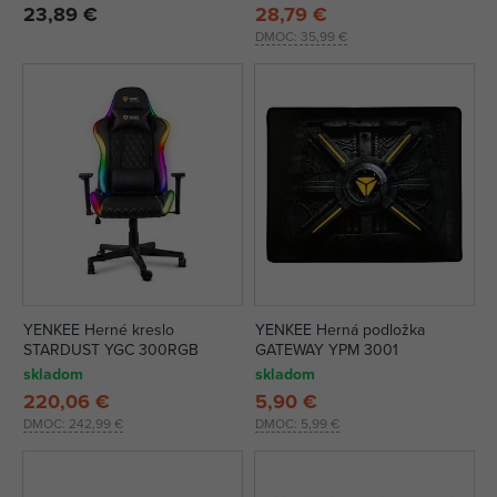
23,89 €
28,79 €
DMOC:
35,99 €
YENKEE Herné kreslo
YENKEE Herná podložka
STARDUST YGC 300RGB
GATEWAY YPM 3001
skladom
skladom
220,06 €
5,90 €
DMOC:
242,99 €
DMOC:
5,99 €