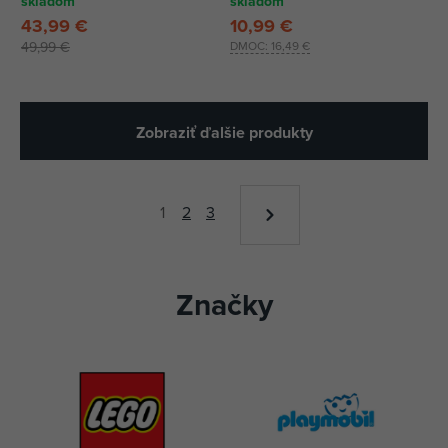
skladom
skladom
43,99 €
10,99 €
49,99 €
DMOC:
16,49 €
Zobraziť ďalšie produkty
1
2
3
Značky