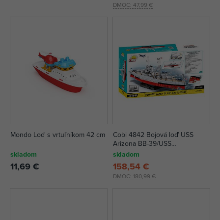
DMOC:
47,99 €
Mondo Loď s vrtuľníkom 42 cm
Cobi 4842 Bojová loď USS
Arizona BB-39/USS
Pennsylvania BB-38, 2v1,
skladom
skladom
EXECUTIVE EDITION
11,69 €
158,54 €
DMOC:
180,99 €