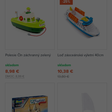
-25%
Polesie Čln záchranný zelený
Loď záoceánská výletní 40cm
skladom
skladom
8,98 €
10,38 €
DMOC:
8,99 €
13,80 €