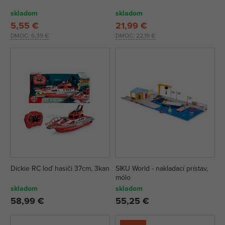
skladom
skladom
5,55 €
21,99 €
DMOC:
6,39 €
DMOC:
22,19 €
Dickie RC loď hasiči 37cm, 3kan
SIKU World - nakladací prístav,
mólo
skladom
skladom
58,99 €
55,25 €