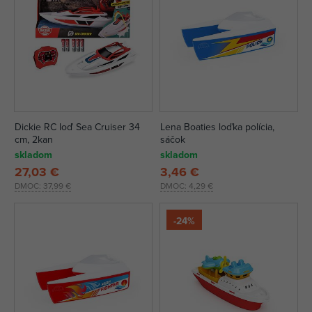
Dickie RC loď Sea Cruiser 34
Lena Boaties loďka polícia,
cm, 2kan
sáčok
skladom
skladom
27,03 €
3,46 €
DMOC:
37,99 €
DMOC:
4,29 €
-24%