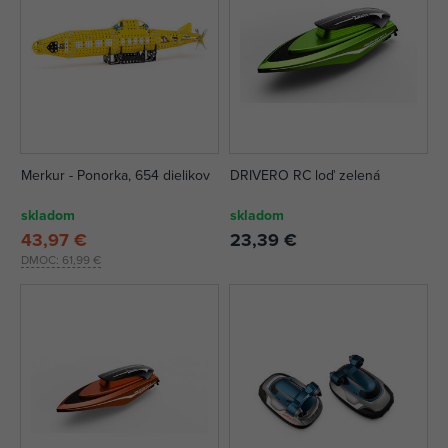
Merkur - Ponorka, 654 dielikov
DRIVERO RC loď zelená
skladom
skladom
43,97 €
23,39 €
DMOC:
61,99 €