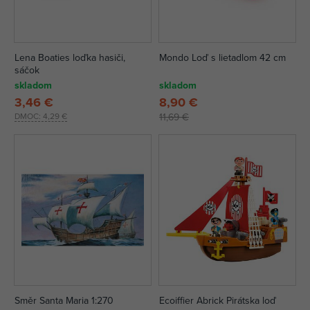
Lena Boaties loďka hasiči,
Mondo Loď s lietadlom 42 cm
sáčok
skladom
skladom
3,46 €
8,90 €
DMOC:
4,29 €
11,69 €
Směr Santa Maria 1:270
Ecoiffier Abrick Pirátska loď