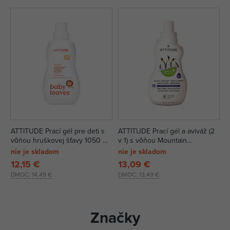
ATTITUDE Prací gél pre deti s
ATTITUDE Prací gél a aviváž (2
vôňou hruškovej šťavy 1050 ml
v 1) s vôňou Mountain
(35 pracích dávok)
Essentials 1050 ml (35 dávok)
nie je skladom
nie je skladom
12,15 €
13,09 €
DMOC:
14,49 €
DMOC:
13,49 €
Značky