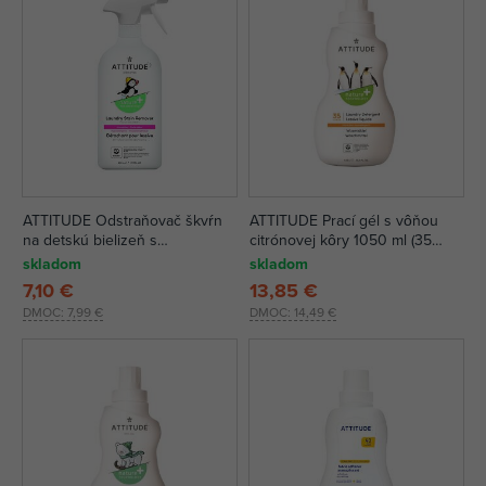
ATTITUDE Odstraňovač škvŕn
ATTITUDE Prací gél s vôňou
na detskú bielizeň s
citrónovej kôry 1050 ml (35
rozprašovačom 800 ml
pracích dávok)
skladom
skladom
7,10 €
13,85 €
DMOC:
7,99 €
DMOC:
14,49 €