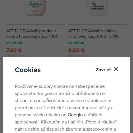
ATTITUDE Aviváž pre deti s
ATTITUDE Aviváž s vôňou
vôňou hruškovej šťavy 1000 ml
citrónovej kôry 1000 ml (40
(40 pracích dávok)
pracích dávok)
skladom
skladom
7,90 €
8,60 €
DMOC:
8,99 €
DMOC:
8,99 €
Cookies
Zavrieť
Používame súbory cookie na zabezpečenie
správneho fungovania vášho obľúbeného e-
shopu, na prispôsobenie obsahu stránok vašim
potrebám, na štatistické a marketingové účely a
personalizáciu reklám od
Googlu
a ďalších
spoločností. Kliknutím na tlačidlo „Povoliť všetko“
nám udelíte súhlas s ich zberom a spracovaním a