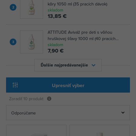
kôry 1050 ml (35 pracích dávok)
2
skladom
13,85 €
ATTITUDE Aviváž pre deti s vôňou
hruškovej šťavy 1000 ml (40 pracích
3
skladom
dávok)
7,90 €
Ďalšie najpredávanejšie
Upresniť výber
Zoradiť
10 produkt