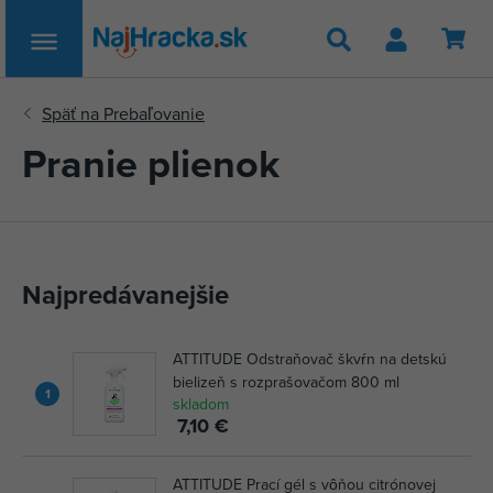
Hľadať
Pranie plienok
Najpredávanejšie
ATTITUDE Odstraňovač škvŕn na detskú
bielizeň s rozprašovačom 800 ml
1
skladom
7,10 €
ATTITUDE Prací gél s vôňou citrónovej