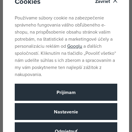
Cookies
Zavrieť
Používame súbory cookie na zabezpečenie
správneho fungovania vášho obľúbeného e-
shopu, na prispôsobenie obsahu stránok vašim
potrebám, na štatistické a marketingové účely a
BabyAuto CARIO iFIX i-Size
personalizáciu reklám od
Googlu
a ďalších
360 40-150 autosedačka čierna
spoločností. Kliknutím na tlačidlo „Povoliť všetko“
skladom u dodávateľa
nám udelíte súhlas s ich zberom a spracovaním a
193,55 €
my vám poskytneme ten najlepší zážitok z
216,48 €
nakupovania.
Značky
Prijímam
Nastavenie
Odmietnuť