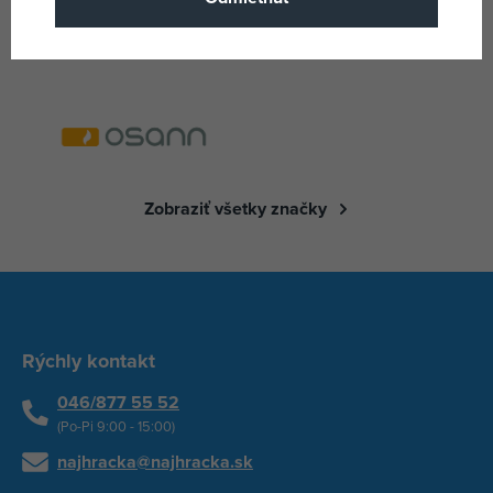
Zobraziť všetky značky
Rýchly kontakt
046/877 55 52
(Po-Pi 9:00 - 15:00)
najhracka@najhracka.sk