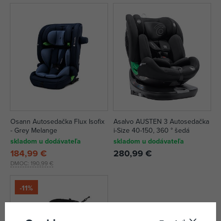
Osann Autosedačka Flux Isofix
Asalvo AUSTEN 3 Autosedačka
- Grey Melange
i-Size 40-150, 360 ° šedá
skladom u dodávateľa
skladom u dodávateľa
184,99 €
280,99 €
DMOC:
190,99 €
-11%