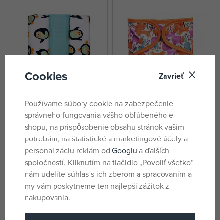
Cookies
Zavrieť
Používame súbory cookie na zabezpečenie
správneho fungovania vášho obľúbeného e-
T-tomi BIO Bambusové plienky,
T-TOMI Vrchné nohavičky, cats
shopu, na prispôsobenie obsahu stránok vašim
penguins / tučniaky
skladom
skladom
potrebám, na štatistické a marketingové účely a
14,39 €
14,42 €
personalizáciu reklám od
Googlu
a ďalších
DMOC:
15,84 €
spoločností. Kliknutím na tlačidlo „Povoliť všetko“
nám udelíte súhlas s ich zberom a spracovaním a
my vám poskytneme ten najlepší zážitok z
nakupovania.