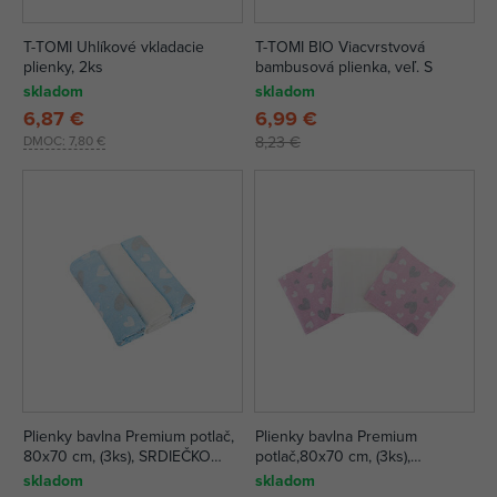
T-TOMI Uhlíkové vkladacie
T-TOMI BIO Viacvrstvová
plienky, 2ks
bambusová plienka, veľ. S
skladom
skladom
6,87 €
6,99 €
DMOC:
7,80 €
8,23 €
Plienky bavlna Premium potlač,
Plienky bavlna Premium
80x70 cm, (3ks), SRDIEČKO
potlač,80x70 cm, (3ks),
MODRÁ
SRDIEČKORUŽOVÁ
skladom
skladom