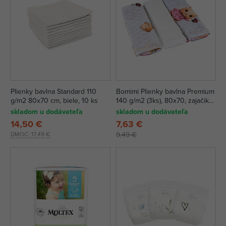
Plienky bavlna Standard 110
Bomimi Plienky bavlna Premium
g/m2 80x70 cm, biele, 10 ks
140 g/m2 (3ks), 80x70, zajačik
ružové
skladom u dodávateľa
skladom u dodávateľa
14,50 €
7,63 €
DMOC:
17,49 €
9,49 €