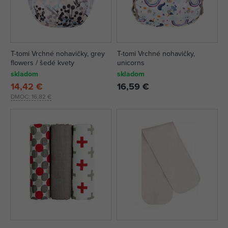
T-tomi Vrchné nohavičky, grey
T-tomi Vrchné nohavičky,
flowers / šedé kvety
unicorns
skladom
skladom
14,42 €
16,59 €
DMOC:
16,82 €