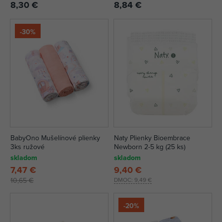
8,30 €
8,84 €
-30%
BabyOno Mušelínové plienky
Naty Plienky Bioembrace
3ks ružové
Newborn 2-5 kg (25 ks)
skladom
skladom
7,47 €
9,40 €
10,65 €
DMOC:
9,49 €
-20%