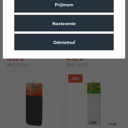
Prijímam
Nastavenie
T-tomi Vrchné nohavičky, owls
T-TOMI Vrchné nohavičky, dogs
Odmietnuť
skladom
skladom
13,92 €
14,42 €
DMOC:
16,82 €
DMOC:
16,82 €
-15%