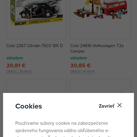
Cobi 2267 Citroën 15CV SIX D
Cobi 24616 Volkswagen T2a
Camper
skladom
skladom
20,81 €
30,85 €
DMOC:
29,99 €
DMOC:
41,69 €
Cookies
Zavrieť
Používame súbory cookie na zabezpečenie
správneho fungovania vášho obľúbeného e-