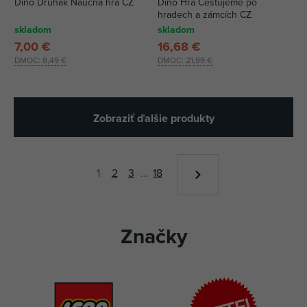
Dino Druhák Náučná hra CZ
Dino Hra Cestujeme po
hradech a zámcích CZ
skladom
skladom
7,00 €
16,68 €
DMOC:
8,49 €
DMOC:
21,99 €
Zobraziť ďalšie produkty
1
2
3
…
18
Značky