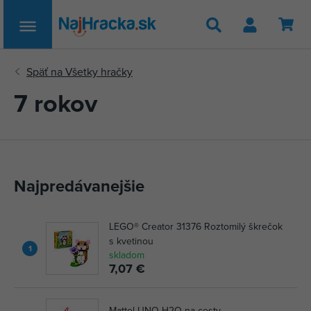
Hľadať
7 rokov
Najpredávanejšie
LEGO® Creator 31376 Roztomilý škrečok
s kvetinou
1
skladom
7,07 €
Mattel UNO H2O na cesty