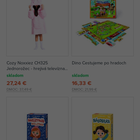
Cozy Noxxiez CH325
Dino Cestujeme po hradoch
Jednorožec - hrejivá televízna
mikinová deka s kapucňou pre
skladom
skladom
deti 7 - 12 rokov
27,24 €
16,33 €
DMOC:
37,49 €
DMOC:
21,99 €