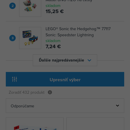
skladom
2
15,25 €
LEGO® Sonic the Hedgehog™ 77117
Sonic: Speedster Lightning
3
skladom
7,24 €
Ďalšie najpredávanejšie
Upresniť výber
Zoradiť
432 produkt