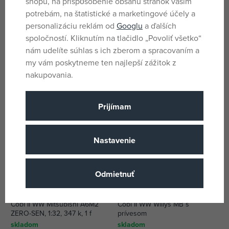
shopu, na prispôsobenie obsahu stránok vašim
potrebám, na štatistické a marketingové účely a
personalizáciu reklám od
Googlu
a ďalších
Cobi 24617 Volkswagen T2a
Cobi 5724 Morane-Saulnier
Kombi
MS.406
spoločností. Kliknutím na tlačidlo „Povoliť všetko“
skladom
skladom
nám udelíte súhlas s ich zberom a spracovaním a
30,85 €
29,97 €
my vám poskytneme ten najlepší zážitok z
DMOC:
41,69 €
DMOC:
33,99 €
nakupovania.
Prijímam
Nastavenie
Odmietnuť
Cobi II WW Mitsubishi A6M2
Cobi II WW Willys MB s
ZERO-SEN, 1:32, 347 k, 1 f
prívesom
skladom
skladom