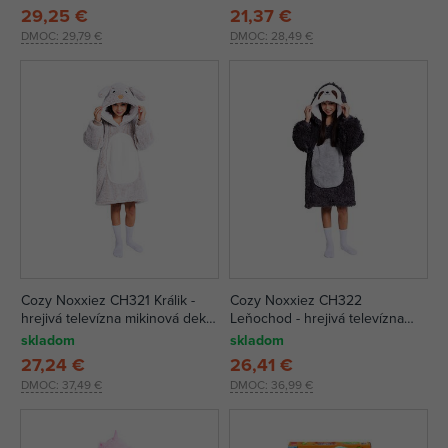
29,25 €
21,37 €
DMOC:
29,79 €
DMOC:
28,49 €
Cozy Noxxiez CH321 Králik -
Cozy Noxxiez CH322
hrejivá televízna mikinová deka
Leňochod - hrejivá televízna
s kapucňou pre deti 7 - 12
mikinová deka s kapucňou pre
skladom
skladom
rokov
deti 7 - 12 rokov
27,24 €
26,41 €
DMOC:
37,49 €
DMOC:
36,99 €