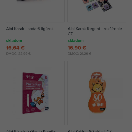
Albi Karak - sada 6 figúrok
Albi Karak Regent - rozšírenie
CZ
skladom
skladom
16,64 €
16,90 €
DMOC:
22,99 €
DMOC:
21,29 €
Albi Kúzelné čítanie Komiks
Albi Kvído - 80 aktivít CZ