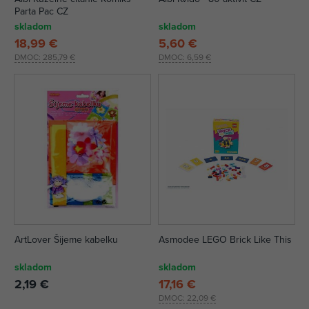
Parta Pac CZ
skladom
skladom
18,99 €
5,60 €
DMOC:
285,79 €
DMOC:
6,59 €
ArtLover Šijeme kabelku
Asmodee LEGO Brick Like This
skladom
skladom
2,19 €
17,16 €
DMOC:
22,09 €