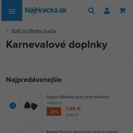
Hľadať
Karnevalové doplnky
Najpredávanejšie
Rappa Mávátko pom pom trikolora
skladom
1
1,99 €
-31%
2,90 €
Rappa Detský kovbojský klobúk hnedý