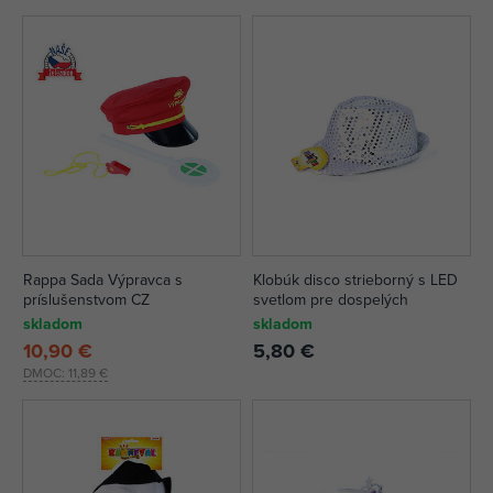
Rappa Sada Výpravca s
Klobúk disco strieborný s LED
príslušenstvom CZ
svetlom pre dospelých
skladom
skladom
10,90 €
5,80 €
DMOC:
11,89 €