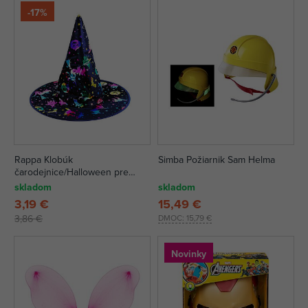
-17%
Rappa Klobúk
Simba Požiarnik Sam Helma
čarodejnice/Halloween pre
dospelých
skladom
skladom
3,19 €
15,49 €
3,86 €
DMOC:
15,79 €
Novinky