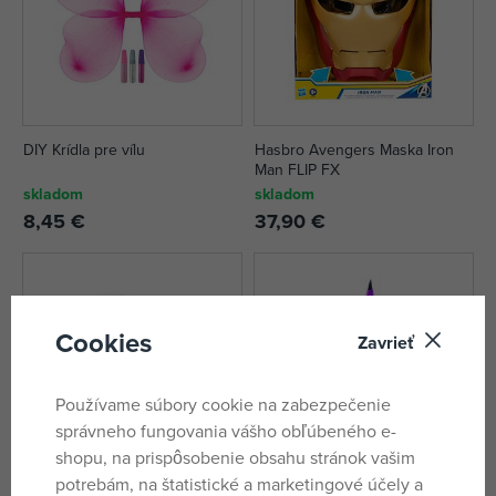
DIY Krídla pre vílu
Hasbro Avengers Maska Iron
Man FLIP FX
skladom
skladom
8,45 €
37,90 €
Cookies
Zavrieť
Používame súbory cookie na zabezpečenie
správneho fungovania vášho obľúbeného e-
shopu, na prispôsobenie obsahu stránok vašim
potrebám, na štatistické a marketingové účely a