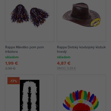
Rappa Mávátko pom pom
Rappa Detský kovbojský klobúk
trikolora
hnedý
skladom
skladom
1,99 €
4,87 €
2,90 €
DMOC:
5,59 €
-17%