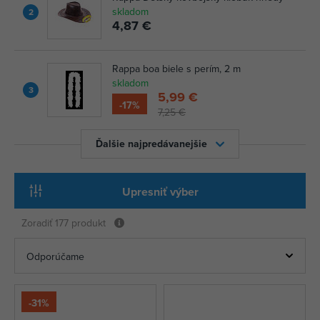
skladom
2
4,87 €
Rappa boa biele s perím, 2 m
skladom
3
5,99 €
-17%
7,25 €
Ďalšie najpredávanejšie
Upresniť výber
Zoradiť
177 produkt
-31%