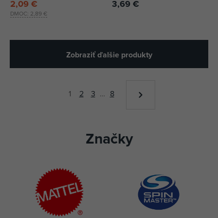
2,09 €
3,69 €
DMOC:
2,89 €
Zobraziť ďalšie produkty
1
2
3
…
8
Značky