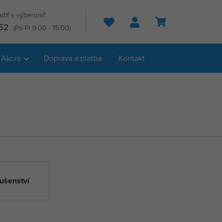
adiť s výberom?
Hľadať
52
(Po-Pi 9:00 - 15:00)
Akcia
Doprava a platba
Kontakt
lušenství