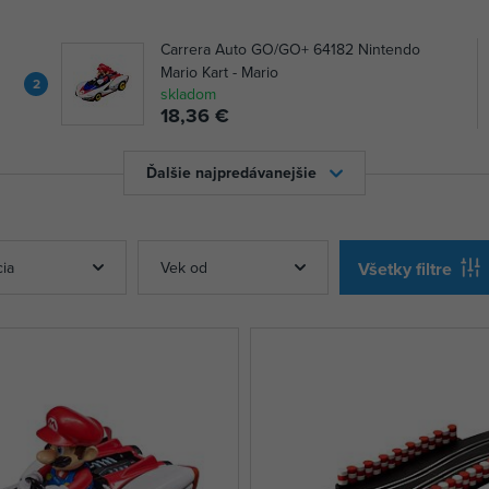
Carrera Auto GO/GO+ 64182 Nintendo
Mario Kart - Mario
2
skladom
18,36 €
Ďalšie najpredávanejšie
cia
Vek od
Všetky filtre