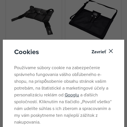
Cookies
Zavrieť
Zopa Tehotenský pás do auta
Asalvo Pás pre tehotné do auta
Mummy belt Black
Používame súbory cookie na zabezpečenie
nie je skladom
nie je skladom
správneho fungovania vášho obľúbeného e-
23,90 €
15,49 €
shopu, na prispôsobenie obsahu stránok vašim
potrebám, na štatistické a marketingové účely a
personalizáciu reklám od
Googlu
a ďalších
Značky
spoločností. Kliknutím na tlačidlo „Povoliť všetko“
nám udelíte súhlas s ich zberom a spracovaním a
my vám poskytneme ten najlepší zážitok z
nakupovania.