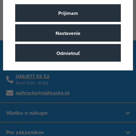
Prijímam
Zobraziť všetky značky
Nastavenie
Odmietnuť
Rýchly kontakt
046/877 55 52
(Po-Pi 9:00 - 15:00)
najhracka@najhracka.sk
Všetko o nákupe
Pre zákazníkov