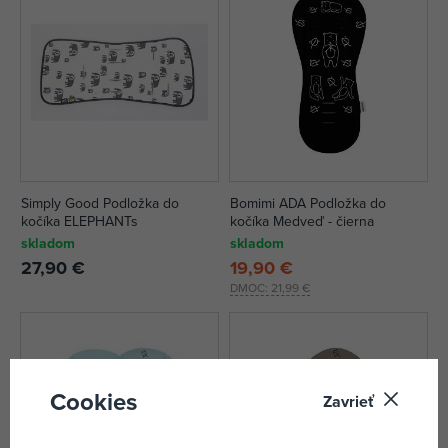
Simply Good Podložka do
Bomimi ADA Podložka do
kočíka ELEPHANTs
kočíka Medveď - čierna
skladom
skladom
27,90 €
19,90 €
DMOC:
21,99 €
Cookies
Zavrieť