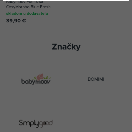
Babymoov Podložka
CosyMorpho Blue Fresh
skladom u dodávateľa
39,90 €
Značky
BOMIMI