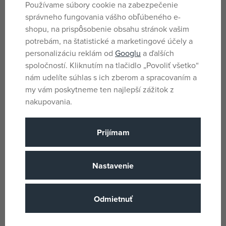
Používame súbory cookie na zabezpečenie
správneho fungovania vášho obľúbeného e-
shopu, na prispôsobenie obsahu stránok vašim
potrebám, na štatistické a marketingové účely a
personalizáciu reklám od
Googlu
a ďalších
Bomimi ADA Podložka do
Bomimi ADA Podložka do
kočíka Medveď - modrá
kočíka Medveď - grey
spoločností. Kliknutím na tlačidlo „Povoliť všetko“
skladom
skladom
nám udelíte súhlas s ich zberom a spracovaním a
19,90 €
19,90 €
my vám poskytneme ten najlepší zážitok z
DMOC:
21,99 €
DMOC:
21,99 €
nakupovania.
Prijímam
Nastavenie
Odmietnuť