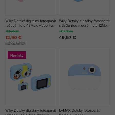
Wiky Detský digitálny fotoaparát
Wiky Detský digitálny fotoaparát
ružový - foto 48Mpx, video Full
s tlačiarňou modrý - foto 12Mpx,
HD - slovenský obal
video Full HD
skladom
skladom
12,90 €
49,57 €
DMOC:
17,99 €
Novinky
Wiky Detský digitálny fotoaparát
LAMAX Detský fotoaparát