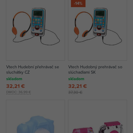
-14%
Vtech Hudební přehrávač se
Vtech Hudobný prehrávač so
sluchátky CZ
slúchadlami SK
skladom
skladom
32,21 €
32,21 €
DMOC:
36,99 €
37,30 €