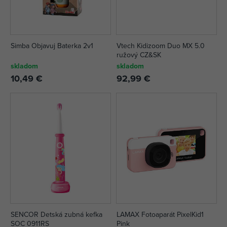
Simba Objavuj Baterka 2v1
Vtech Kidizoom Duo MX 5.0
ružový CZ&SK
skladom
skladom
10,49 €
92,99 €
SENCOR Detská zubná kefka
LAMAX Fotoaparát PixelKid1
SOC 0911RS
Pink