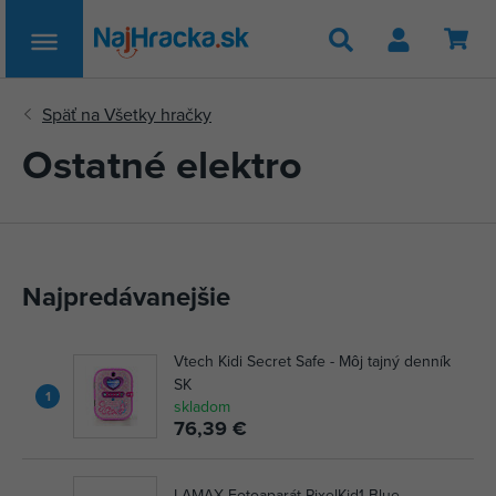
Hľadať
Ostatné elektro
Najpredávanejšie
Vtech Kidi Secret Safe - Môj tajný denník
SK
1
skladom
76,39 €
LAMAX Fotoaparát PixelKid1 Blue