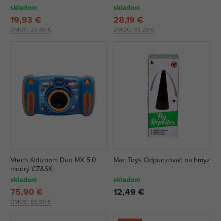
skladom
skladom
19,93 €
28,19 €
DMOC:
23,49 €
DMOC:
33,29 €
Vtech Kidizoom Duo MX 5.0
Mac Toys Odpudzovač na hmyz
modrý CZ&SK
skladom
skladom
75,90 €
12,49 €
DMOC:
89,99 €