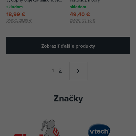
výklopný objektív silikónové
InstaKid2 modrý
púzdro - foto 40Mpx, video Full
skladom
skladom
HD
18,99 €
49,40 €
DMOC:
28,99 €
DMOC:
53,95 €
Zobraziť ďalšie produkty
1
2
Značky