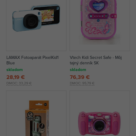
LAMAX Fotoaparát PixelKid1
Vtech Kidi Secret Safe - Môj
Blue
tajný denník SK
skladom
skladom
28,19 €
76,39 €
DMOC:
33,29 €
DMOC:
95,79 €