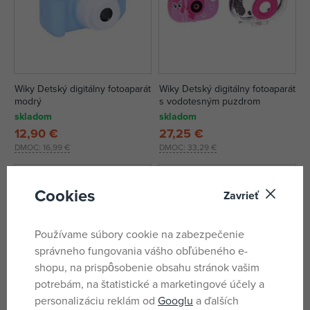
Wiky Detský digitálny fotoaparát
Wiky Detský digitálny fotoaparát
modrý
s vodotesným puzdrom
skladom
skladom
12,90 €
27,25 €
DMOC:
16,99 €
DMOC:
33,29 €
Cookies
Zavrieť
Používame súbory cookie na zabezpečenie
správneho fungovania vášho obľúbeného e-
shopu, na prispôsobenie obsahu stránok vašim
potrebám, na štatistické a marketingové účely a
personalizáciu reklám od
Googlu
a ďalších