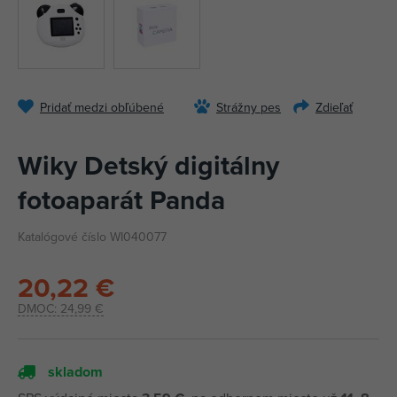
Pridať medzi obľúbené
Strážny pes
Zdieľať
Wiky Detský digitálny
fotoaparát Panda
Katalógové číslo WI040077
20,22 €
DMOC:
24,99 €
skladom