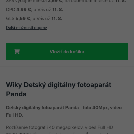
SPS výdajné miesta
3,59 €
, na odbernom mieste už
11. 8.
DPD
4,99 €
, u Vás už
11. 8.
GLS
5,69 €
, u Vás už
11. 8.
Další možnosti doprav
Vložiť do košíka
Wiky Detský digitálny fotoaparát
Panda
Detský digitálny fotoaparát Panda - foto 40Mpx, video
Full HD.
Rozlíšenie fotografií 40 megapixelov, videá Full HD