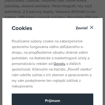
(1920x1080). Časovač, vloženie času, rôzne efekty
(rámčeky, vložené animácie, filtre) fotografií, hry, mp3
prehrávač, 2,0 palcový displej. Vstavaná 400mAh Li-ion
batéria, USB kábel a popruh súčasťou. Prevádzka 100 min.
Kompatibilný s micro SD kartami - max. 32GB. Pamäťová
Cookies
Zavrieť
karta nie je súčasťou.
Rozmery 10,5x4x9,5 cm.
Používame súbory cookie na zabezpečenie
správneho fungovania vášho obľúbeného e-
Parametre
shopu, na prispôsobenie obsahu stránok vašim
potrebám, na štatistické a marketingové účely a
personalizáciu reklám od
Googlu
a ďalších
Pro holky i kluky
Pohlavie
spoločností. Kliknutím na tlačidlo „Povoliť všetko“
nám udelíte súhlas s ich zberom a spracovaním a
Biela, Čierna
Farba
my vám poskytneme ten najlepší zážitok z
Áno
Batérie
nakupovania.
Áno
Batéria súčasť balenia
Plast
Prijímam
Materiál