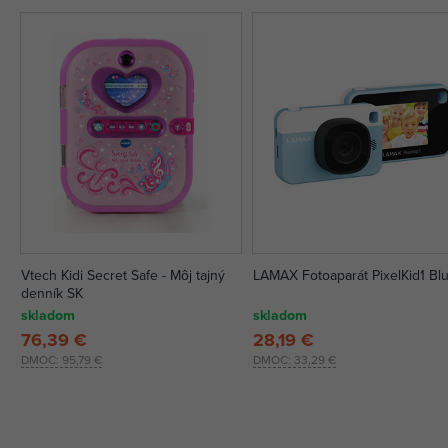
Vtech Kidi Secret Safe - Môj tajný
LAMAX Fotoaparát PixelKid1 Bl
denník SK
skladom
skladom
76,39 €
28,19 €
DMOC:
95,79 €
DMOC:
33,29 €