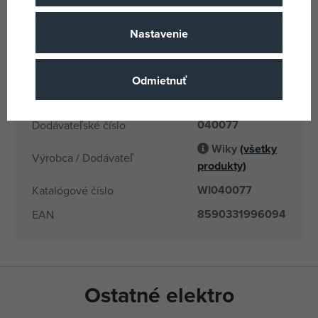
400mAh Li-ion
Počet a typ batérií
baterie
Nastavenie
3 rokov
Vek od
CN
Krajina pôvodu
Odmietnuť
8590331996094
EANs
040077
Dodávateľské číslo
Wiky
(všetky
Výrobca / Dodávateľ
produkty)
WI040077
Katalógové číslo
8590331996094
EAN
Ostatné elektro