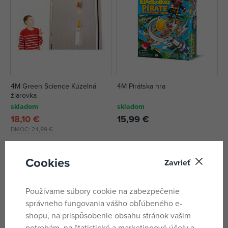
4M Green Science Kúzelná
4M Pirátska hra
žiarovka
skladom
skladom
18,10 €
15,99 €
DMOC:
24,99 €
Cookies
Zavrieť
Používame súbory cookie na zabezpečenie
správneho fungovania vášho obľúbeného e-
shopu, na prispôsobenie obsahu stránok vašim
potrebám, na štatistické a marketingové účely a