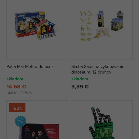
Pat a Mat Meteo domček
Simba Sada na vykopávanie
dinosaura, 12 druhov
skladom
skladom
14,68 €
3,39 €
DMOC:
20,79 €
-52%