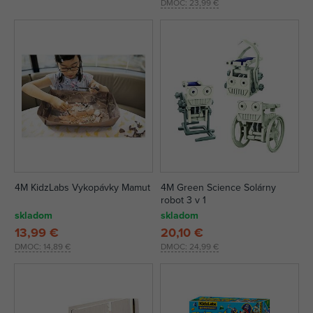
DMOC:
23,99 €
4M KidzLabs Vykopávky Mamut
4M Green Science Solárny
robot 3 v 1
skladom
skladom
13,99 €
20,10 €
DMOC:
14,89 €
DMOC:
24,99 €