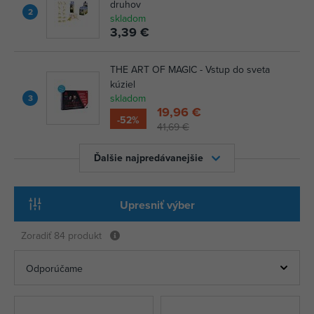
druhov
2
skladom
3,39 €
THE ART OF MAGIC - Vstup do sveta
kúziel
skladom
3
19,96 €
-52%
41,69 €
Ďalšie najpredávanejšie
Upresniť výber
Zoradiť
84 produkt