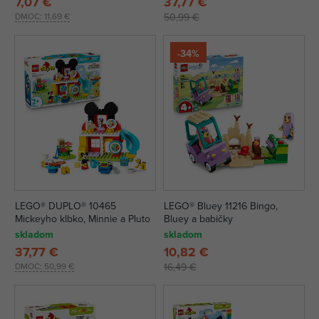
7,07 €
37,77 €
DMOC:
11,69 €
50,99 €
-34%
LEGO® DUPLO® 10465
LEGO® Bluey 11216 Bingo,
Mickeyho klbko, Minnie a Pluto
Bluey a babičky
skladom
skladom
37,77 €
10,82 €
DMOC:
50,99 €
16,49 €