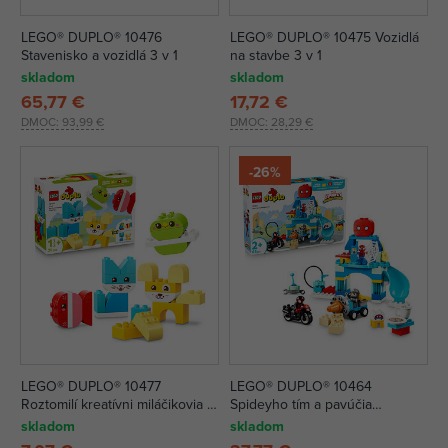
LEGO® DUPLO® 10476
LEGO® DUPLO® 10475 Vozidlá
Stavenisko a vozidlá 3 v 1
na stavbe 3 v 1
skladom
skladom
65,77 €
17,72 €
DMOC:
93,99 €
DMOC:
28,29 €
-26%
LEGO® DUPLO® 10477
LEGO® DUPLO® 10464
Roztomilí kreatívni miláčikovia 3
Spideyho tím a pavúčia
v 1
základňa
skladom
skladom