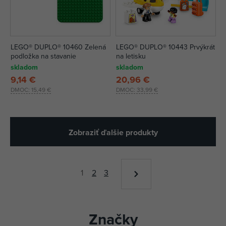
LEGO® DUPLO® 10460 Zelená
LEGO® DUPLO® 10443 Prvýkrát
podložka na stavanie
na letisku
skladom
skladom
9,14 €
20,96 €
DMOC:
15,49 €
DMOC:
33,99 €
Zobraziť ďalšie produkty
1
2
3
Značky