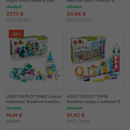
Peppa 10453 Zábavný park
Hasičské auto s hadicou a
hasičom
skladom
skladom
37,77 €
20,96 €
DMOC:
53,99 €
DMOC:
32,90 €
-36%
LEGO® DUPLO® 10462 Ľadové
LEGO® DUPLO® 10478
kráľovstvo: Kreatívna krabička s
Kreatívne rampy s autíčkami 3 v
Elsou a Olafom
1
skladom
skladom
14,14 €
51,92 €
21,99 €
DMOC:
71,99 €