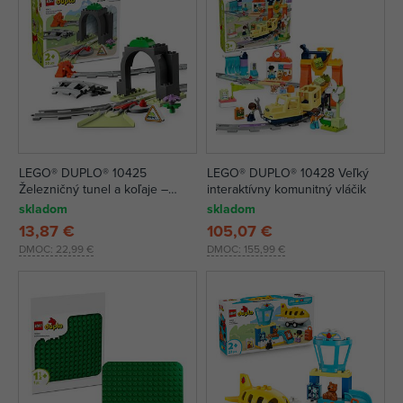
LEGO® DUPLO® 10425
LEGO® DUPLO® 10428 Veľký
Železničný tunel a koľaje –
interaktívny komunitný vláčik
rozširujúca sada
skladom
skladom
13,87 €
105,07 €
DMOC:
22,99 €
DMOC:
155,99 €