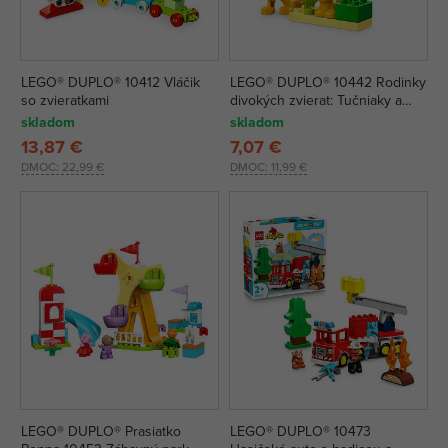
LEGO® DUPLO® 10412 Vláčik
LEGO® DUPLO® 10442 Rodinky
so zvieratkami
divokých zvierat: Tučniaky a
levy
skladom
skladom
13,87 €
7,07 €
DMOC:
22,99 €
DMOC:
11,99 €
LEGO® DUPLO® Prasiatko
LEGO® DUPLO® 10473