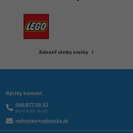
Zobraziť všetky značky
Rýchly kontakt
046/877 55 52
(Po-Pi 9:00 - 15:00)
najhracka@najhracka.sk