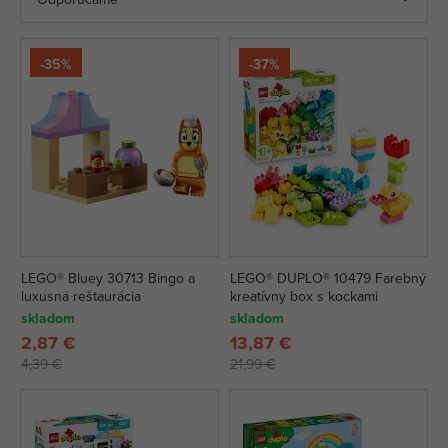
-35%
-37%
LEGO® Bluey 30713 Bingo a
LEGO® DUPLO® 10479 Farebný
luxusná reštaurácia
kreatívny box s kockami
skladom
skladom
2,87 €
13,87 €
4,39 €
21,99 €