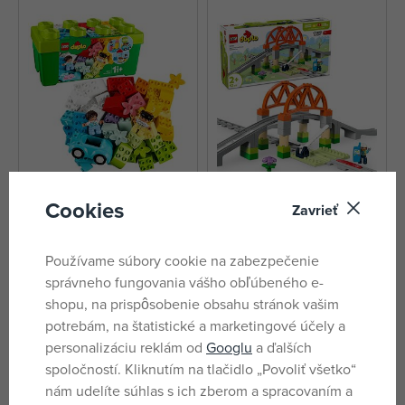
Cookies
Zavrieť
LEGO® Duplo 10913 Box s
LEGO® DUPLO® 10426
kockami
Železničný most a koľaje –
rozširujúca sada
skladom
skladom
Používame súbory cookie na zabezpečenie
20,96 €
29,70 €
správneho fungovania vášho obľúbeného e-
DMOC:
33,99 €
DMOC:
42,99 €
shopu, na prispôsobenie obsahu stránok vašim
potrebám, na štatistické a marketingové účely a
personalizáciu reklám od
Googlu
a ďalších
spoločností. Kliknutím na tlačidlo „Povoliť všetko“
nám udelíte súhlas s ich zberom a spracovaním a