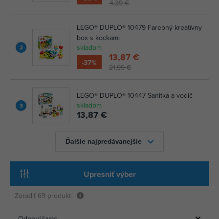
4,39 €
LEGO® DUPLO® 10479 Farebný kreatívny
box s kockami
skladom
2
13,87 €
-37%
21,99 €
LEGO® DUPLO® 10447 Sanitka a vodič
skladom
3
13,87 €
Ďalšie najpredávanejšie
Upresniť výber
Zoradiť
69 produkt