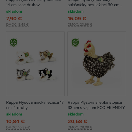
14 cm, viac druhov
salašnícky pes ležiaci 30 cm
ECO-FRIENDLY
skladom
skladom
7,90 €
16,09 €
DMOC:
8,49 €
DMOC:
23,99 €
Rappa Plyšová mačka ležiaca 17
Rappa Plyšová sliepka stojaca
cm, 4 druhy
33 cm s vajcom ECO-FRIENDLY
skladom
skladom
10,84 €
20,58 €
DMOC:
10,89 €
DMOC:
28,09 €