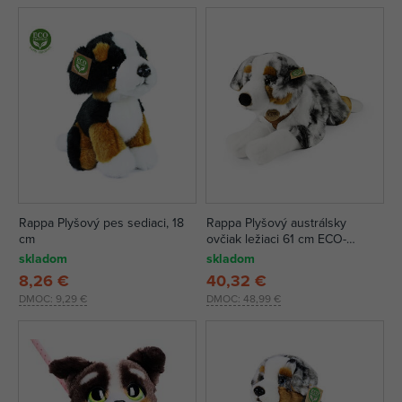
Rappa Plyšový pes sediaci, 18
Rappa Plyšový austrálsky
cm
ovčiak ležiaci 61 cm ECO-
FRIENDLY
skladom
skladom
8,26 €
40,32 €
DMOC:
9,29 €
DMOC:
48,99 €