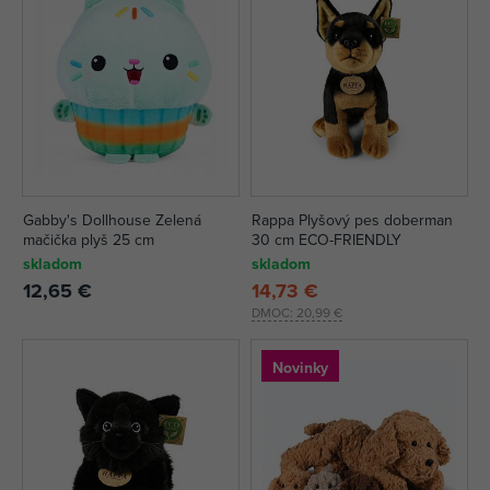
Gabby's Dollhouse Zelená
Rappa Plyšový pes doberman
mačička plyš 25 cm
30 cm ECO-FRIENDLY
skladom
skladom
12,65 €
14,73 €
DMOC:
20,99 €
Novinky