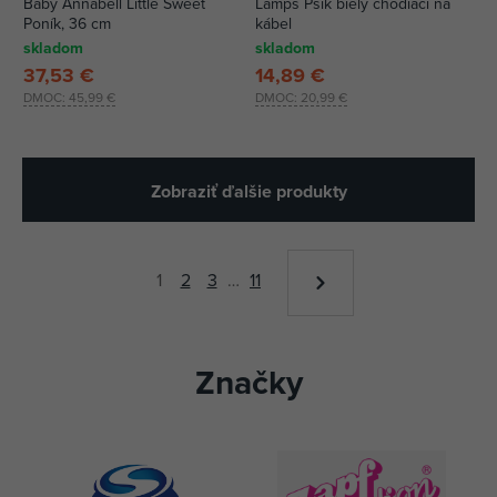
Baby Annabell Little Sweet
Lamps Psík biely chodiaci na
Poník, 36 cm
kábel
skladom
skladom
37,53 €
14,89 €
DMOC:
45,99 €
DMOC:
20,99 €
Zobraziť ďalšie produkty
1
2
3
…
11
Značky