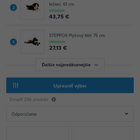
ležiaci, 61 cm
2
skladom
43,75 €
STEPPOS Plyšový kôň 75 cm
skladom
3
27,13 €
Ďalšie najpredávanejšie
Upresniť výber
Zoradiť
256 produkt