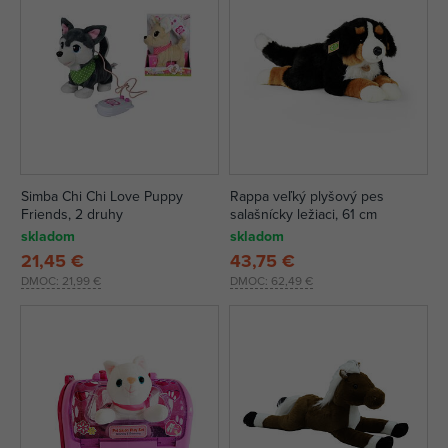
Simba Chi Chi Love Puppy
Rappa veľký plyšový pes
Friends, 2 druhy
salašnícky ležiaci, 61 cm
skladom
skladom
21,45 €
43,75 €
DMOC:
21,99 €
DMOC:
62,49 €