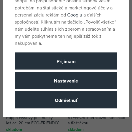
shopu, na prispôsobenie obsahu stránok vašim
potrebám, na štatistické a marketingové účely a
personalizáciu reklám od
Googlu
a ďalších
SQUISHMALLOWS Brownie
Rappa Plyšový bígel ležiaci 20
psík - Rico
cm ECO-FRIENDLY
spoločností. Kliknutím na tlačidlo „Povoliť všetko“
skladom
skladom
nám udelíte súhlas s ich zberom a spracovaním a
13,10 €
9,92 €
my vám poskytneme ten najlepší zážitok z
DMOC:
11,99 €
nakupovania.
Prijímam
Nastavenie
Odmietnuť
Rappa Plyšový pes husky
STEPPOS Interaktívne šteniatko
ležiaci 20 cm ECO-FRIENDLY
s fľaštičkou
skladom
skladom