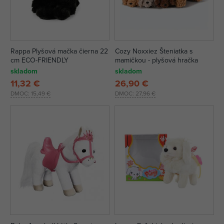
Rappa Plyšová mačka čierna 22
Cozy Noxxiez Šteniatka s
cm ECO-FRIENDLY
mamičkou - plyšová hračka
skladom
skladom
11,32 €
26,90 €
DMOC:
15,49 €
DMOC:
27,96 €