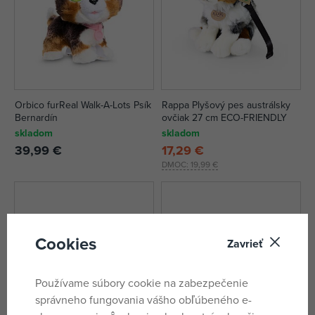
Orbico furReal Walk-A-Lots Psík
Rappa Plyšový pes austrálsky
Bernardín
ovčiak 27 cm ECO-FRIENDLY
skladom
skladom
39,99 €
17,29 €
DMOC:
19,99 €
Cookies
Zavrieť
Používame súbory cookie na zabezpečenie
správneho fungovania vášho obľúbeného e-