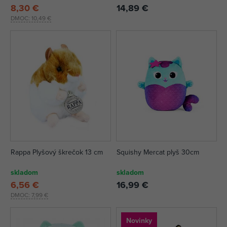
8,30 €
14,89 €
DMOC:
10,49 €
Rappa Plyšový škrečok 13 cm
Squishy Mercat plyš 30cm
skladom
skladom
6,56 €
16,99 €
DMOC:
7,99 €
Novinky