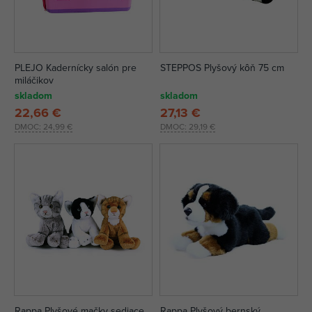
PLEJO Kadernícky salón pre
STEPPOS Plyšový kôň 75 cm
miláčikov
skladom
skladom
22,66 €
27,13 €
DMOC:
24,99 €
DMOC:
29,19 €
Rappa Plyšové mačky sediace
Rappa Plyšový bernský