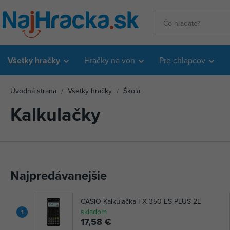
Všetky hračky
Hračky na von
Pre chlapcov
Úvodná strana
Všetky hračky
Škola
Kalkulačky
Najpredávanejšie
CASIO Kalkulačka FX 350 ES PLUS 2E
skladom
1
17,58 €