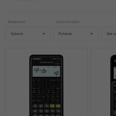
Skladovosť
Upresniť výber
Vyberte
Pohlavie
Vek o