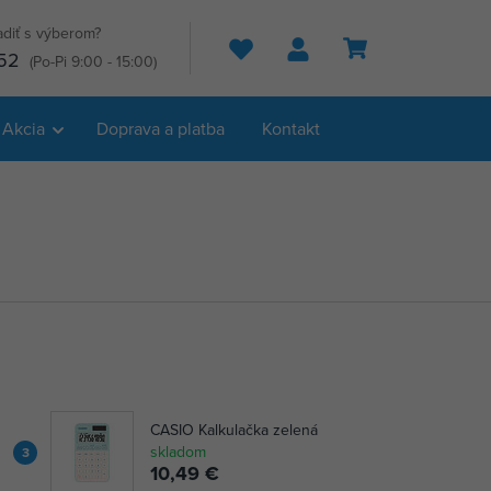
adiť s výberom?
Hľadať
52
(Po-Pi 9:00 - 15:00)
Akcia
Doprava a platba
Kontakt
CASIO Kalkulačka zelená
skladom
3
10,49 €