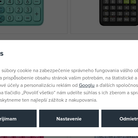
ulačka SL 310 UC zelená
CASIO Kalkulačka FX 85 ES 
s
dodávateľa
skladom u dodávateľa
21,18 €
 súbory cookie na zabezpečenie správneho fungovania vášho 
a prispôsobenie obsahu stránok vašim potrebám, na štatistické a
vé účely a personalizáciu reklám od
Googlu
a ďalších spoločnost
na tlačidlo „Povoliť všetko“ nám udelíte súhlas s ich zberom a sp
kytneme ten najlepší zážitok z nakupovania.
rijímam
Nastavenie
Odmiet