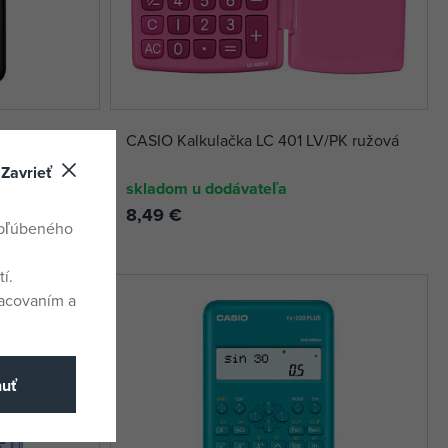
PLUS 2E
CASIO Kalkulačka LC 401 LV/PK ružová
Zavrieť
skladom u dodávateľa
8,49 €
obľúbeného
í.
racovaním a
nuť