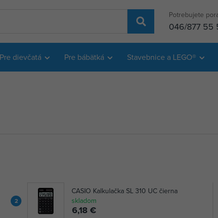
Potrebujete por
046/877 55 
Pre dievčatá
Pre bábätká
Stavebnice a LEGO®
CASIO Kalkulačka SL 310 UC čierna
skladom
2
6,18 €