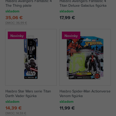
Hasbro Avangers Fantastic 4
Hasbro Avengers Fantastic 4
The Thing päste
Titan Deluxe Galactus figúrka
skladom
skladom
35,06 €
17,99 €
DMOC:
36,99 €
Novinky
Novinky
Hasbro Star Wars serie Titan
Hasbro Spider-Man Actionverse
Darth Vader figúrka
Venom figúrka
skladom
skladom
14,39 €
11,99 €
DMOC:
14,59 €