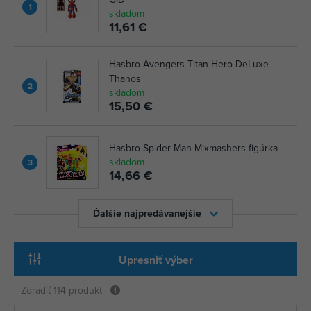
1
skladom
11,61 €
Hasbro Avengers Titan Hero DeLuxe
Thanos
2
skladom
15,50 €
Hasbro Spider-Man Mixmashers figúrka
skladom
3
14,66 €
Ďalšie najpredávanejšie
Upresniť výber
Zoradiť
114 produkt