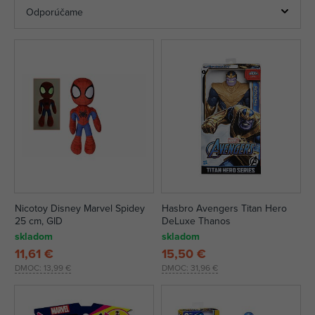
Nicotoy Disney Marvel Spidey
Hasbro Avengers Titan Hero
25 cm, GID
DeLuxe Thanos
skladom
skladom
11,61 €
15,50 €
DMOC:
13,99 €
DMOC:
31,96 €