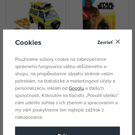
Cookies
Zavrieť
Používame súbory cookie na zabezpečenie
Funrise RC Korytnačka Ninja
Hasbro Star Wars Darth Maul 10
auto - Pizza Blaster - Movie
cm
správneho fungovania vášho obľúbeného e-
skladom
skladom
shopu, na prispôsobenie obsahu stránok vašim
23,49 €
10,10 €
potrebám, na štatistické a marketingové účely a
DMOC:
52,99 €
DMOC:
10,49 €
personalizáciu reklám od
Googlu
a ďalších
spoločností. Kliknutím na tlačidlo „Povoliť všetko“
Novinky
nám udelíte súhlas s ich zberom a spracovaním a
my vám poskytneme ten najlepší zážitok z
nakupovania.