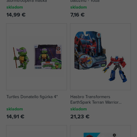
Stormtroopera maska
batožinu - Yoda
skladom
skladom
14,99 €
7,16 €
Turtles Donatello figúrka 4"
Hasbro Transformers
EarthSpark Terran Warrior
figúrka 13cm, viac druhov
skladom
skladom
14,91 €
21,23 €