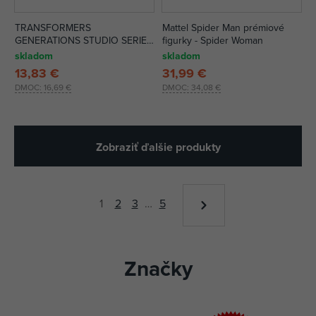
TRANSFORMERS
Mattel Spider Man prémiové
GENERATIONS STUDIO SERIES
figurky - Spider Woman
CORE AST
skladom
skladom
13,83 €
31,99 €
DMOC:
16,69 €
DMOC:
34,08 €
Zobraziť ďalšie produkty
1
2
3
…
5
Značky