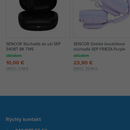
SENCOR Slúchadlá do uší SEP
SENCOR Detské bezdrôtové
540BT BK TWS
slúchadlá SEP FRIEZA Purple
skladom
skladom
10,00 €
23,90 €
DMOC:
11,99 €
DMOC:
35,99 €
Rýchly kontakt