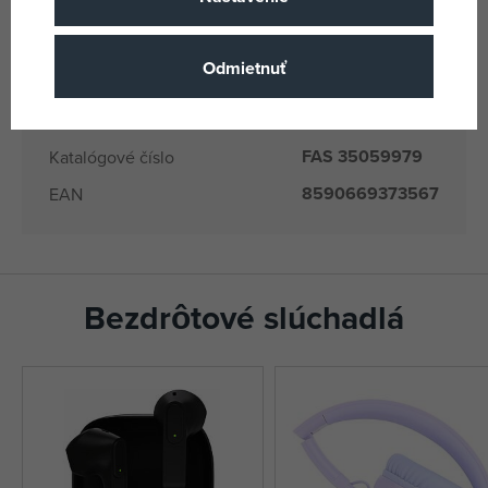
8 rokov
Vek od
CN
Krajina pôvodu
Odmietnuť
8590669373567
EANs
35059979
Dodávateľské číslo
FAS 35059979
Katalógové číslo
8590669373567
EAN
Bezdrôtové slúchadlá