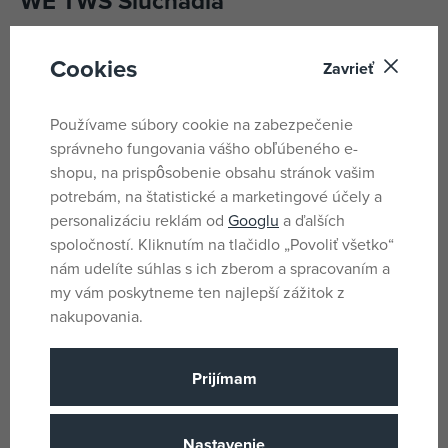
WE TWS Slúchadlá
Špuntové slúchadlá EVEPODS PRO
disponujú vstavanou
Cookies
Zavrieť
technológiou ENC a spoločne s Bluetooth 5.3 zaisťujú
dokonale čistý zvuk. Dotykové ovládanie umožňuje ľahký
prechod medzi hudobným a herným režimom.
Používame súbory cookie na zabezpečenie
správneho fungovania vášho obľúbeného e-
shopu, na prispôsobenie obsahu stránok vašim
Parametre
potrebám, na štatistické a marketingové účely a
personalizáciu reklám od
Googlu
a ďalších
spoločností. Kliknutím na tlačidlo „Povoliť všetko“
Pro holky i kluky
Pohlavie
nám udelíte súhlas s ich zberom a spracovaním a
Biela
Farba
my vám poskytneme ten najlepší zážitok z
nakupovania.
Áno
Batérie
Áno
Batéria súčasť balenia
Prijímam
Plast
Materiál
Yenkee
Názov podskupiny tovaru
Nastavenie