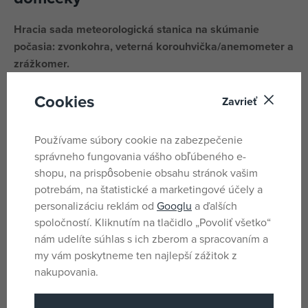
Hracia sada meteorologická stanica na skúmanie
počasia: zvonkohra, veterná korouhvička/anemometer a
zrážkomer.
Sada je kompatibilná so všetkými domčekmi Smoby.
Cookies
Zavrieť
S touto sadou môžu deti objavovať a pozorovať javy
počasia. Možno ľahko pripevniť.
Používame súbory cookie na zabezpečenie
správneho fungovania vášho obľúbeného e-
Súprava je vyrobená z vysoko kvalitného plastu odolnému
shopu, na prispôsobenie obsahu stránok vašim
voči UV žiareniu a je obzvlášť odolná voči
potrebám, na štatistické a marketingové účely a
poveternostným vplyvom a vyblednutiu.
personalizáciu reklám od
Googlu
a ďalších
spoločností. Kliknutím na tlačidlo „Povoliť všetko“
Parametre
nám udelíte súhlas s ich zberom a spracovaním a
my vám poskytneme ten najlepší zážitok z
nakupovania.
Pro holky i kluky
Pohlavie