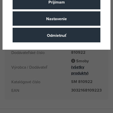
Viacfarebné
Farba
Prijímam
Plast
Materiál
Smoby
Názov podskupiny tovaru
Nastavenie
2 rokov
Vek od
FR
Odmietnuť
Krajina pôvodu
3032168109223
EANs
810922
Dodávateľské číslo
Smoby
(všetky
Výrobca / Dodávateľ
produkty)
SM 810922
Katalógové číslo
3032168109223
EAN