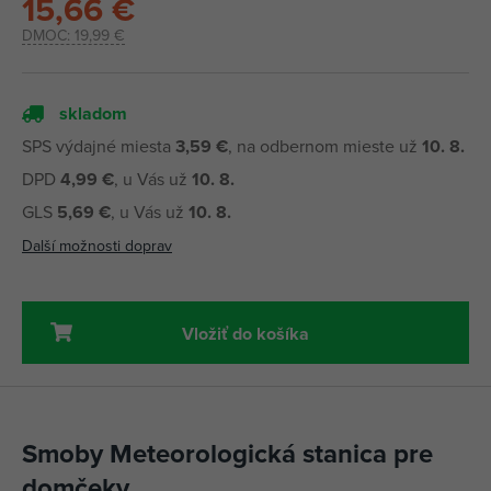
15,66 €
DMOC:
19,99 €
skladom
SPS výdajné miesta
3,59 €
, na odbernom mieste už
10. 8.
DPD
4,99 €
, u Vás už
10. 8.
GLS
5,69 €
, u Vás už
10. 8.
Další možnosti doprav
Vložiť do košíka
Smoby Meteorologická stanica pre
domčeky