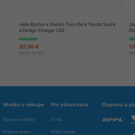
Jada Rýchlo a zbesilo Twin Pack Toyota Supra
Ja
a Dodge Charger 1:32
Do
skladom
sk
20,36 €
37
DMOC:
25,49 €
DM
Všetko o nákupe
Pre zákazníkov
Doprava a pl
Doprava a platba
O nás
Vrátenie tovaru
Voľné miesta