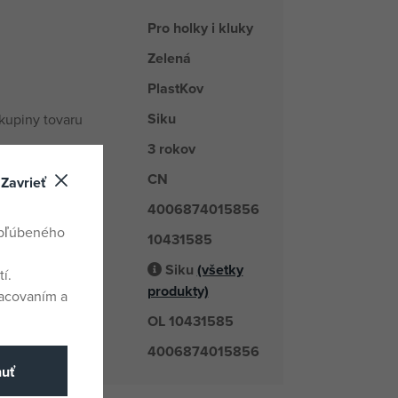
Pro holky i kluky
Zelená
PlastKov
Siku
kupiny tovaru
3 rokov
CN
odu
Zavrieť
4006874015856
obľúbeného
10431585
é číslo
Siku
(všetky
í.
odávateľ
produkty)
racovaním a
OL 10431585
číslo
4006874015856
nuť