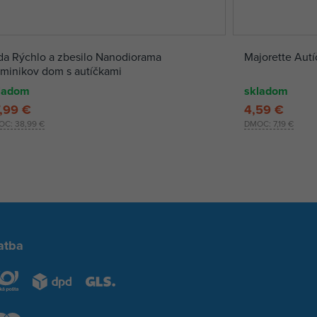
da Rýchlo a zbesilo Nanodiorama
Majorette Aut
minikov dom s autíčkami
ladom
skladom
,99 €
4,59 €
OC:
38,99 €
DMOC:
7,19 €
atba