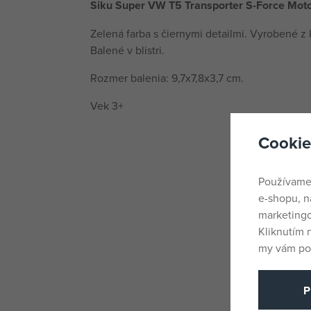
Siku Super VW T5 Transporter S-Force Motor
Zelená farba s čiernymi detailmi. Vyrobené z 
Balené v blistri.
Rozmer balenia: 9,7x7,8x3,7 cm.
Vek 3+
Cookie
Používame
e-shopu, n
marketingo
Kliknutím 
my vám pos
P