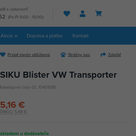
adiť s výberom?
Hľadať
52
(Po-Pi 9:00 - 15:00)
Akcia
Doprava a platba
Kontakt
Pridať medzi obľúbené
Strážny pes
Zdieľať
SIKU Blister VW Transporter
Katalógové číslo OL 10431585
5,16 €
DMOC:
5,49 €
skladom u dodávateľa