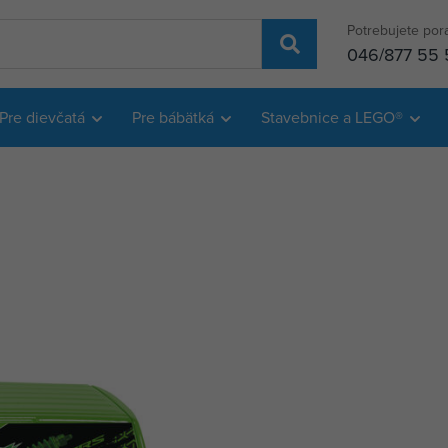
Potrebujete por
046/877 55 
Pre dievčatá
Pre bábätká
Stavebnice a LEGO®