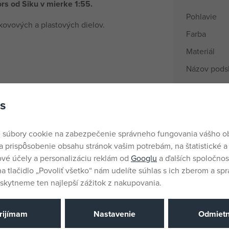
s od Siku v mierke 1:55.
Pohlavie
kovových a plastových dielov.
Farba
Materiál
Názov pods
Vek od
s
Krajina pôv
EANs
 súbory cookie na zabezpečenie správneho fungovania vášho 
Dodávateľsk
a prispôsobenie obsahu stránok vašim potrebám, na štatistické a
vé účely a personalizáciu reklám od
Googlu
a ďalších spoločnost
Výrobca / D
na tlačidlo „Povoliť všetko“ nám udelíte súhlas s ich zberom a sp
kytneme ten najlepší zážitok z nakupovania.
Katalógové 
EAN
rijímam
Nastavenie
Odmiet