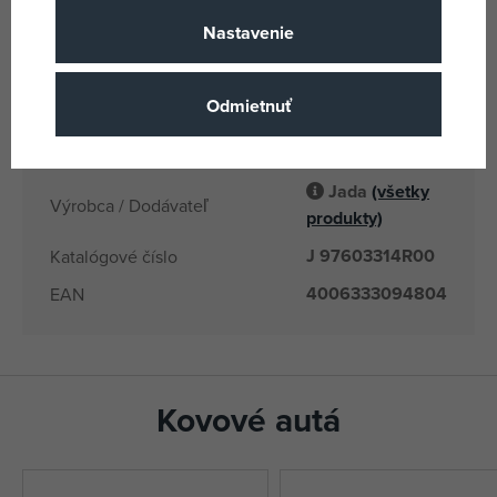
Jada
Názov podskupiny tovaru
Nastavenie
8 rokov
Vek od
CN
Krajina pôvodu
Odmietnuť
4006333094804
EANs
97603314R00
Dodávateľské číslo
Jada
(všetky
Výrobca / Dodávateľ
produkty)
J 97603314R00
Katalógové číslo
4006333094804
EAN
Kovové autá