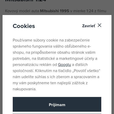
Kovový model auta
Mitsubishi 1995
v mierke 1:24 z filmu
Rýchlo a zbesilo
.
Cookies
Zavrieť
Na voľnobeh, otváracie dvere, kufor a kapota.
Veľkosť 20 cm.
Používame súbory cookie na zabezpečenie
správneho fungovania vášho obľúbeného e-
Parametre
shopu, na prispôsobenie obsahu stránok vašim
potrebám, na štatistické a marketingové účely a
personalizáciu reklám od
Googlu
a ďalších
spoločností. Kliknutím na tlačidlo „Povoliť všetko“
Pro kluky
Pohlavie
nám udelíte súhlas s ich zberom a spracovaním a
Zelená
Farba
my vám poskytneme ten najlepší zážitok z
Rychle a zběsile
nakupovania.
Licencia
Kov
Materiál
Prijímam
Auto
Produktový rad