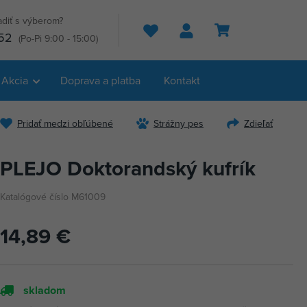
adiť s výberom?
Hľadať
52
(Po-Pi 9:00 - 15:00)
Akcia
Doprava a platba
Kontakt
Pridať medzi obľúbené
Strážny pes
Zdieľať
PLEJO Doktorandský kufrík
Katalógové číslo M61009
14,89 €
skladom