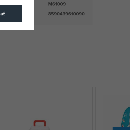
M61009
číslo
8590439610090
nuť