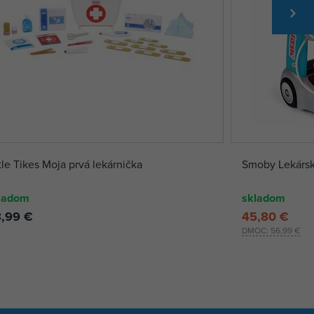
tle Tikes Moja prvá lekárnička
Smoby Lekársky
ladom
skladom
,99 €
45,80 €
DMOC:
56,99 €