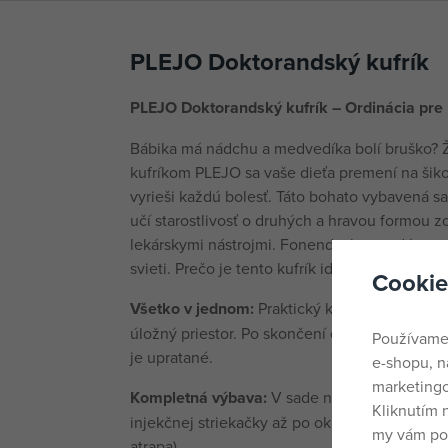
PLEJO Doktorandský kufrík
PLEJO Doktorandský kufrík – Ordinácia pre
Bábika má nádchu a medvedíka bolí bruško? 
kufríkom PLEJO sa vaše dieťa premení na šiko
vyrieši každú bolesť. Táto bohato vybavená s
učí starostlivosť o druhých a hravou formou 
lekárskymi nástrojmi. Fonendoskop vydáva zv
svieti. Prečo je tento kufrík ideálnou voľbou?
Cookie
Všetko v jednom:
Praktický kufrík slúži niele
úložný priestor. Po skončení ordinácie stačí v
Používame
je upratané.
e-shopu, n
marketingo
Kompletná výbava:
V sade nájdete všetko dô
Kliknutím 
injekčnej striekačky až po okuliare, zrkadlo al
my vám pos
atrapa).