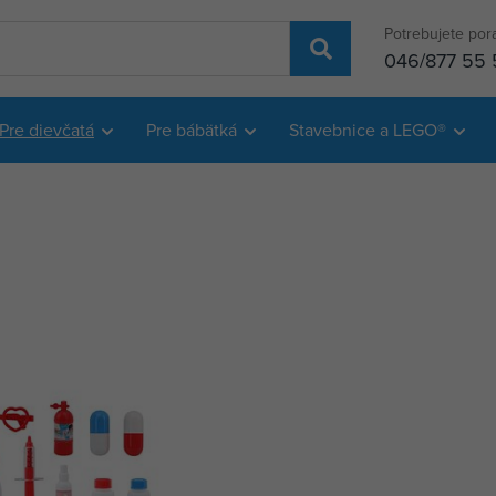
Potrebujete por
046/877 55 
Pre dievčatá
Pre bábätká
Stavebnice a LEGO®