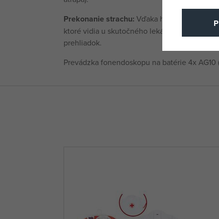
Prekonanie strachu:
Vďaka hre na doktora sa 
P
ktoré vidia u skutočného lekára, čo pomáha o
prehliadok.
Prevádzka fonendoskopu na batérie 4x AG10 (