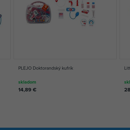
PLEJO Doktorandský kufrík
Lit
skladom
sk
14,89 €
28