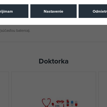
Katalógové 
deti zoznamujú s nástrojmi,
rijímam
Nastavenie
Odmiet
EAN
dbúrať stres z budúcich
súčasťou balenia).
Doktorka