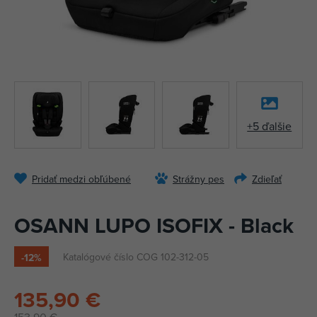
+5 ďalšie
Pridať medzi obľúbené
Strážny pes
Zdieľať
OSANN LUPO ISOFIX - Black
Katalógové číslo COG 102-312-05
-12%
135,90 €
153,90 €