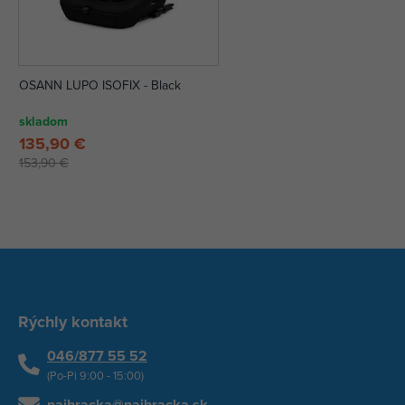
OSANN LUPO ISOFIX - Black
skladom
135,90 €
153,90 €
Rýchly kontakt
046/877 55 52
(Po-Pi 9:00 - 15:00)
najhracka@najhracka.sk