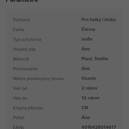
Pro holky i kluky
Pohlavie
Čierna
Farba
isofix
Typ uchytenia
Áno
Hrudný pás
Plast, Textílie
Materiál
Áno
Polohovanie
Osanin
Názov podskupiny tovaru
2 rokov
Vek od
12 rokov
Vek do
CN
Krajina pôvodu
Áno
Poťah
4016428014617
EANs