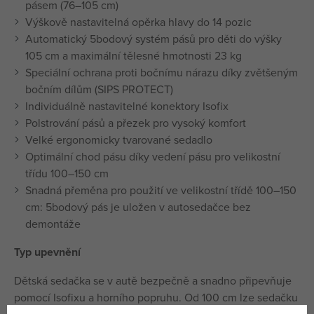
pásem (76–105 cm)
Výškově nastavitelná opěrka hlavy do 14 pozic
Automatický 5bodový systém pásů pro děti do výšky
105 cm a maximální tělesné hmotnosti 23 kg
Speciální ochrana proti bočnímu nárazu díky zvětšeným
bočním dílům (SIPS PROTECT)
Individuálně nastavitelné konektory Isofix
Polstrování pásů a přezek pro vysoký komfort
Velké ergonomicky tvarované sedadlo
Optimální chod pásu díky vedení pásu pro velikostní
třídu 100–150 cm
Snadná přeměna pro použití ve velikostní třídě 100–150
cm: 5bodový pás je uložen v autosedačce bez
demontáže
Typ upevnění
Dětská sedačka se v autě bezpečně a snadno připevňuje
pomocí Isofixu a horního popruhu. Od 100 cm lze sedačku