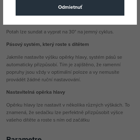
Vaše dítě má přitom volný výhled z okna.
Odmietnuť
Pratelný potah
Potah lze sundat a vyprat na 30° na jemný cyklus.
Pásový systém, který roste s dítětem
Jakmile nastavíte výšku opěrky hlavy, systém pásů se
automaticky přizpůsobí. Tím je zajištěno, že ramenní
popruhy jsou vždy v optimální poloze a vy nemusíte
provádět žádné ruční nastavování.
Nastavitelná opěrka hlavy
Opěrku hlavy lze nastavit v několika různých výškách. To
znamená, že sedačku lze perfektně přizpůsobit výšce
vašeho dítěte a roste s ním od začátku
Parametre