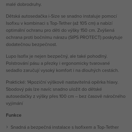
malé dobrodruhy.
Dětská autosedačka i-Size se snadno instaluje pomocí
Isofixu v kombinaci s Top-Tether (až 105 cm) a nabízí
optimální ochranu pro děti do výšky 150 cm. Zvýšená
ochrana proti bočnímu nárazu (SIPS PROTECT) poskytuje
dodatečnou bezpečnost.
Lupo Isofix je nejen bezpečný, ale také pohodlný.
Polstrování pásu a přezky i ergonomicky tvarované
sedadlo zaručují vysoký komfort i na dlouhých cestách.
Praktické: 14poziční výškově nastavitelná opěrka hlavy.
5bodový pás lze navíc snadno uložit do dětské
autosedačky z výšky přes 100 cm – bez časově náročného
vyjímání
Funkce
Snadná a bezpečná instalace s Isofixem a Top-Tether