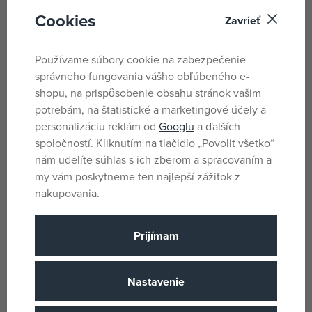
zajistit i 3-bodovým pásem.
Cookies
Zavrieť
Po směru jízdy
Dětská sedačka se montuje po směru jízdy a vaše dítě má
Používame súbory cookie na zabezpečenie
volný výhled dopředu.
správneho fungovania vášho obľúbeného e-
shopu, na prispôsobenie obsahu stránok vašim
Nastavitelné konektory Isofix
potrebám, na štatistické a marketingové účely a
personalizáciu reklám od
Googlu
a ďalších
Konektory Isofix jsou délkově nastavitelné. To znamená,
spoločností. Kliknutím na tlačidlo „Povoliť všetko“
že můžete snadno a individuálně přizpůsobit dětskou
nám udelíte súhlas s ich zberom a spracovaním a
sedačku vašemu vozu.
my vám poskytneme ten najlepší zážitok z
Dětská sedačka standard
nakupovania.
Pro větší bezpečnost naše sedačka splňuje nejnovější
Prijímam
normu pro dětské sedačky ECE R129 (i-Size).
Ochrana proti bočnímu nárazu
Nastavenie
Pro optimální ochranu při bočním nárazu jsou stabilní boky
vytaženy daleko dopředu a vaše dítě je dobře chráněno.