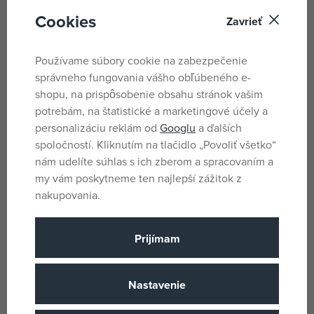
a typickými Hot Wheels® kolesami, ktoré oceňujú deti aj
Cookies
Zavrieť
zberatelia.
Používame súbory cookie na zabezpečenie
Parametre
správneho fungovania vášho obľúbeného e-
shopu, na prispôsobenie obsahu stránok vašim
potrebám, na štatistické a marketingové účely a
Pro kluky
Pohlavie
personalizáciu reklám od
Googlu
a ďalších
Viacfarebné
Farba
spoločností. Kliknutím na tlačidlo „Povoliť všetko“
nám udelíte súhlas s ich zberom a spracovaním a
Hot Wheels
Licencia
my vám poskytneme ten najlepší zážitok z
Kov
Materiál
nakupovania.
Hot Wheels
Produktový rad
Prijímam
3 rokov
Vek od
TH
Krajina pôvodu
Nastavenie
194735262373
EANs
JBK70
Dodávateľské číslo