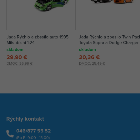
Jada Rýchlo a zbesilo auto 1995
Jada Rýchlo a zbesilo Twin Pac
Mitsubishi 1:24
Toyota Supra a Dodge Charger 
skladom
skladom
29,90 €
20,36 €
DMOC:
36,99 €
DMOC:
25,49 €
Rýchly kontakt
046/877 55 52
(Po-Pi 9:00 - 15:00)