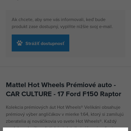
Ak chcete, aby sme vás informovali, keď bude
produkt zase dostupný, vyplňte nižšie svoj e‑mail.
Strážiť dostupnosť
Mattel Hot Wheels Prémiové auto -
CAR CULTURE - 17 Ford F150 Raptor
Kolekcia prémiových áut Hot Wheels® Velikáni obsahuje
prémiový výber angličákov v mierke 1:64, ktorý si zamilujú
zberatelia aj nováčikovia vo svete Hot Wheels®. Každý
model sa chváli realistickými detailmi, úžasným dizajnom