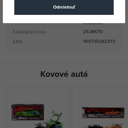
Odmietnuť
Mattel
(všetky
Výrobca / Dodávateľ
produkty)
25JBK70
Katalógové číslo
194735262373
EAN
Kovové autá