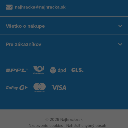
najhracka@najhracka.sk
Všetko o nákupe
Pre zákazníkov
© 2026 Najhracka.sk
Nastavenie cookies
Nahlásiť chybný obsah