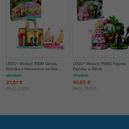
LEGO® Wicked 75681 Glinda,
LEGO® Wicked 75682 Figúrky
Elphaba a Nessarose na Shiz
Elphaby a Glindy
univerzite
skladom
skladom
21,61 €
41,85 €
DMOC:
27,99 €
DMOC:
58,99 €