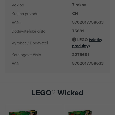
7 rokov
Vek od
CN
Krajina pôvodu
5702017758633
EANs
75681
Dodávateľské číslo
LEGO
(všetky
Výrobca / Dodávateľ
produkty)
2275681
Katalógové číslo
5702017758633
EAN
LEGO® Wicked