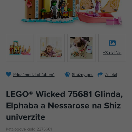
+3 ďalšie
Pridať medzi obľúbené
Strážny pes
Zdieľať
LEGO® Wicked 75681 Glinda,
Elphaba a Nessarose na Shiz
univerzite
Katalógové číslo 2275681