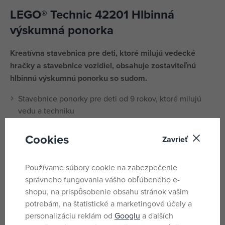
LEGO® Technic 42201 Hlbinná
výskumná ponorka
Kreatívna stavebnica pre deti, ktoré milujú vedecké
hračky a stavebnice vozidiel, obsahuje zostaviteľnú
hlbinnú výskumnú ponorku so sudom.
Stavebnice ponorky pre deti od 9 rokov, ktoré milujú
vedu a techniku
Kreatívna stavebnica plná realistických funkcií, ako sú
otáčajúce sa lodné skrutky
Cookies
Zavrieť
Priehľadný kokpit je možné otvoriť a umožňuje prístup k
sedadlu a ovládacím prvkom
Používame súbory cookie na zabezpečenie
Súčasťou je sud, ktorý je možné uchopiť pomocou
správneho fungovania vášho obľúbeného e-
výsuvného ramena ponorky
shopu, na prispôsobenie obsahu stránok vašim
Darček pre deti, ktoré milujú výskum morských hlbín
potrebám, na štatistické a marketingové účely a
alebo hračky s vedeckou a technickou tematikou
personalizáciu reklám od
Googlu
a ďalších
Objavte intuitívny návod na stavanie v aplikácii LEGO®