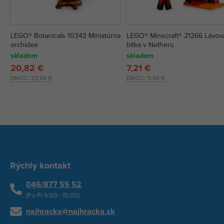
LEGO® Botanicals 10343 Miniatúrna
LEGO® Minecraft® 21266 Lávov
orchidea
bitka v Netheru
skladom
skladom
20,82 €
7,21 €
DMOC:
33,99 €
DMOC:
11,99 €
Rýchly kontakt
046/877 55 52
(Po-Pi 9:00 - 15:00)
najhracka@najhracka.sk