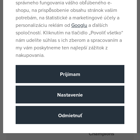
správneho fungovania vášho obľúbeného e-
dospelých zberateľov modelov áut
shopu, na prispôsobenie obsahu stránok vašim
So stavebnicami z radu LEGO® Speed Champions si deti
potrebám, na štatistické a marketingové účely a
a milovníci áut postavia realistické modely
personalizáciu reklám od
Googlu
a ďalších
Tento zostaviteľný model auta sa skladá z 258 kociek
spoločností. Kliknutím na tlačidlo „Povoliť všetko“
LEGO® a meria cez 20 cm na dĺžku
nám udelíte súhlas s ich zberom a spracovaním a
my vám poskytneme ten najlepší zážitok z
Parametre
nakupovania.
Prijímam
Pro kluky
Pohlavie
Čierna, Fialová,
Farba
Modrá
Nastavenie
Nie
Batérie
Odmietnuť
Nie
Batéria súčasť balenia
LEGO® Speed
Licencia
Champions