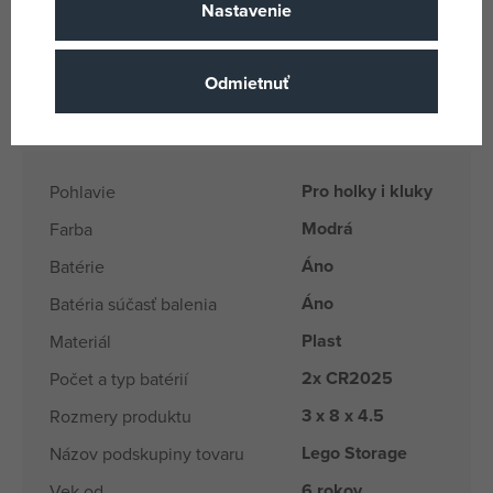
Nastavenie
Odporúčaný vek:
6+
Odmietnuť
Parametre
Pro holky i kluky
Pohlavie
Modrá
Farba
Áno
Batérie
Áno
Batéria súčasť balenia
Plast
Materiál
2x CR2025
Počet a typ batérií
3 x 8 x 4.5
Rozmery produktu
Lego Storage
Názov podskupiny tovaru
6 rokov
Vek od