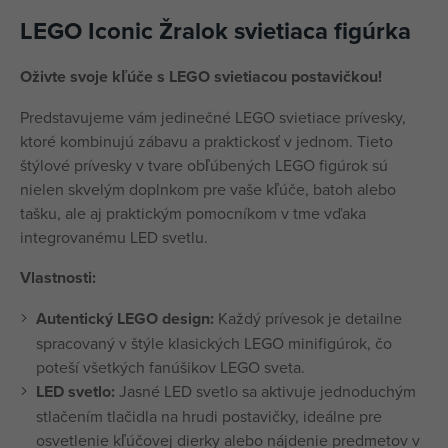
LEGO Iconic Žralok svietiaca figúrka
Oživte svoje kľúče s LEGO svietiacou postavičkou!
Predstavujeme vám jedinečné LEGO svietiace prívesky,
ktoré kombinujú zábavu a praktickosť v jednom. Tieto
štýlové prívesky v tvare obľúbených LEGO figúrok sú
nielen skvelým doplnkom pre vaše kľúče, batoh alebo
tašku, ale aj praktickým pomocníkom v tme vďaka
integrovanému LED svetlu.
Vlastnosti:
Autentický LEGO design:
Každý prívesok je detailne
spracovaný v štýle klasických LEGO minifigúrok, čo
poteší všetkých fanúšikov LEGO sveta.
LED svetlo:
Jasné LED svetlo sa aktivuje jednoduchým
stlačením tlačidla na hrudi postavičky, ideálne pre
osvetlenie kľúčovej dierky alebo nájdenie predmetov v