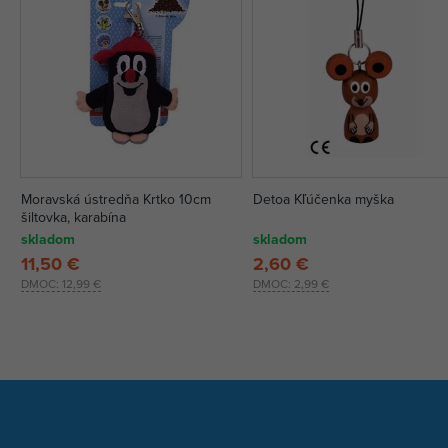
Moravská ústredňa Krtko 10cm
Detoa Kľúčenka myška
šiltovka, karabína
skladom
skladom
11,50 €
2,60 €
DMOC:
12,99 €
DMOC:
2,99 €