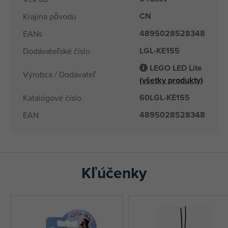
CN
Krajina pôvodu
4895028528348
EANs
LGL-KE155
Dodávateľské číslo
LEGO LED Lite
Výrobca / Dodávateľ
(všetky produkty)
60LGL-KE155
Katalógové číslo
4895028528348
EAN
Kľúčenky