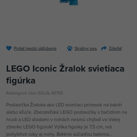
Pridať medzi obľúbené
Strážny pes
Zdieľať
LEGO Iconic Žralok svietiaca
figúrka
Katalógové číslo 60LGL-KE155
Postavička Žraloka ako LED svietiaci prívesok na batoh
alebo kľúče. Zberateľské LEGO postavičky s tlačidlom na
hrudi a LED diódami v nohách nesmú chýbať vo Vašej
zbierke LEGO figúrok! Výška figúrky je 7,5 cm, má
pohyblivé ruky aj nohy. Batérie súčasťou balenia…