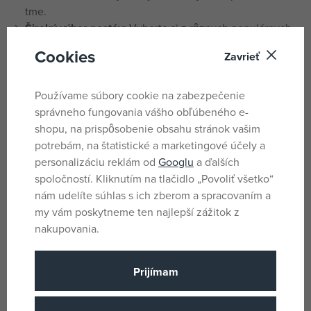
tme.
Široký výber postáv:
Vyberte si z rôznych populárnych
postáv, vrátane hrdinov z LEGO Star Wars, LEGO Ninjago
Cookies
Zavrieť
a ďalších.
Praktický a ľahký:
Kompaktný a ľahký dizajn zaisťuje,
Používame súbory cookie na zabezpečenie
že prívesok nebude zbytočne zaťažovať vaše kľúče
správneho fungovania vášho obľúbeného e-
alebo tašku.
shopu, na prispôsobenie obsahu stránok vašim
Dlhá životnosť batérie:
LED svetlo je energeticky
potrebám, na štatistické a marketingové účely a
úsporné, čo zaisťuje dlhú životnosť batérie.
personalizáciu reklám od
Googlu
a ďalších
Ideálny darček:
Perfektný pre všetky vekové kategórie
spoločností. Kliknutím na tlačidlo „Povoliť všetko“
a všetkých fanúšikov LEGO.
nám udelíte súhlas s ich zberom a spracovaním a
Materiál:
Vysoko kvalitný plast
my vám poskytneme ten najlepší zážitok z
nakupovania.
Rozmery:
Približne 10 cm (výška minifigúrky)
Napájanie:
Vymeniteľná batéria 2x CR2025 (súčasť
Prijímam
balenia)
Farba svetla:
Biela