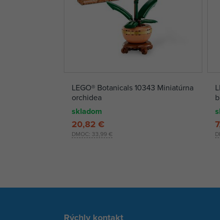
LEGO® Botanicals 10343 Miniatúrna
L
orchidea
b
skladom
s
20,82 €
7
DMOC:
33,99 €
D
Rýchly kontakt