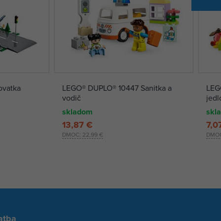
ovatka
LEGO® DUPLO® 10447 Sanitka a
LEGO
vodič
jedl
skladom
skl
13,87 €
7,0
DMOC:
22,99 €
DMO
atba