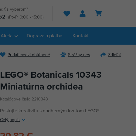
adiť s výberom?
Hľadať
52
(Po-Pi 9:00 - 15:00)
Akcia
Doprava a platba
Kontakt
Pridať medzi obľúbené
Strážny pes
Zdieľať
LEGO® Botanicals 10343
Miniatúrna orchidea
Katalógové číslo 2210343
Pestujte kreativitu s nádherným kvetom LEGO®
Celý popis
20,82 €