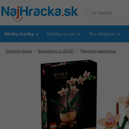
Všetky hračky
Hračky na von
Pre chlapcov
Úvodná strana
Stavebnice a LEGO®
Plastové stavebnice