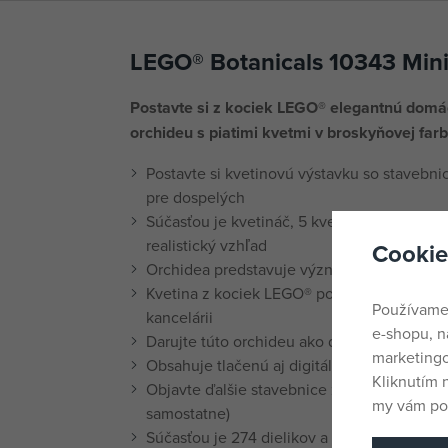
LEGO® Botanicals 10343 Mini
Postavte si z kociek LEGO® elegantnú domá
orchideu s piatimi kvetmi v broskyňovej farb
Postavte si kvetinovú výstavku so stavebn
pre dospelých
Súčasťou je kvetináč, 5 kvetov, niekoľko pu
realistický vzhľad
Cookie
Orchidea predstavuje významnú rastlinu v
Kvetina z kociek LEGO® poslúži ako krásna 
Používame
kancelárii
e-shopu, n
Darujte túto orchideu ako darček ženám, 
marketingo
Obsahuje tlačenú aj digitálnu verziu návod
Kliknutím 
Objavte ďalšie stavebnice z radu LEGO® Bot
my vám pos
samostatne)
Súčasťou je 274 dielikov a orchidea meria 