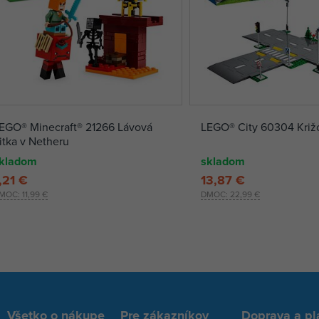
EGO® Minecraft® 21266 Lávová
LEGO® City 60304 Križ
itka v Netheru
kladom
skladom
,21 €
13,87 €
MOC:
11,99 €
DMOC:
22,99 €
Všetko o nákupe
Pre zákazníkov
Doprava a pl