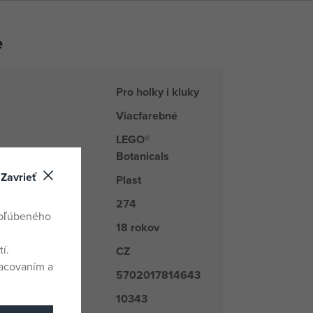
e
Pro holky i kluky
Viacfarebné
LEGO®
Botanicals
Zavrieť
Plast
274
kov
obľúbeného
18 rokov
í.
CZ
odu
racovaním a
5702017814643
10343
é číslo