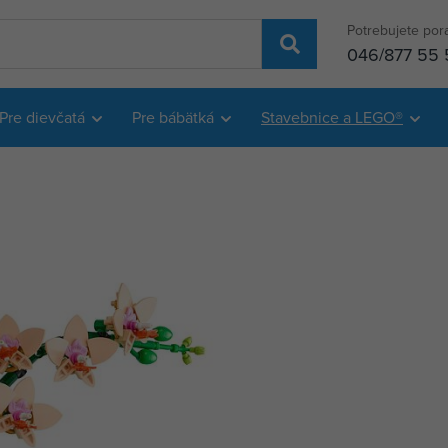
Potrebujete por
046/877 55 
Pre dievčatá
Pre bábätká
Stavebnice a LEGO®