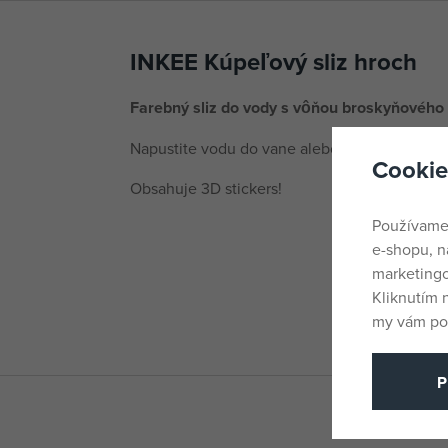
INKEE Kúpeľový sliz hroch
Farebný sliz do vody s vôňou broskyňového ča
Napustite vodu do vane alebo hoci len škopku 
Cookie
Obsahuje 3D stickers!
Používame
e-shopu, n
marketingo
Kliknutím 
my vám pos
P