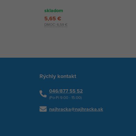
skladom
5,65 €
DMOC:
6,59 €
Rýchly kontakt
046/877 55 52
(Po-Pi 9:00 - 15:00)
najhracka@najhracka.sk