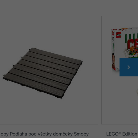
oby Podlaha pod všetky domčeky Smoby,
LEGO® Editions