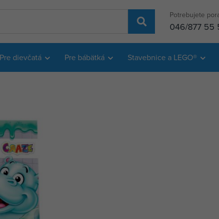
Potrebujete por
046/877 55 
Pre dievčatá
Pre bábätká
Stavebnice a LEGO®