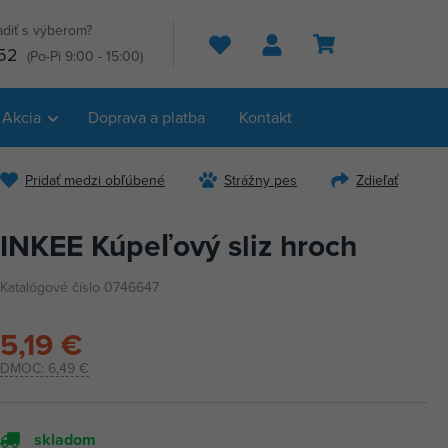
adiť s výberom?
Hľadať
52
(Po-Pi 9:00 - 15:00)
Akcia
Doprava a platba
Kontakt
Pridať medzi obľúbené
Strážny pes
Zdieľať
INKEE Kúpeľový sliz hroch
Katalógové číslo 0746647
5,19 €
DMOC:
6,49 €
skladom