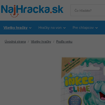
Všetky hračky
Hračky na von
Pre chlapcov
Úvodná strana
Všetky hračky
Podľa veku