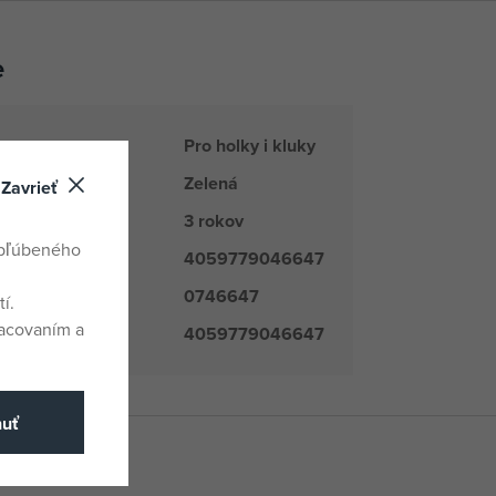
e
Pro holky i kluky
Zelená
Zavrieť
3 rokov
obľúbeného
4059779046647
0746647
číslo
í.
racovaním a
4059779046647
nuť