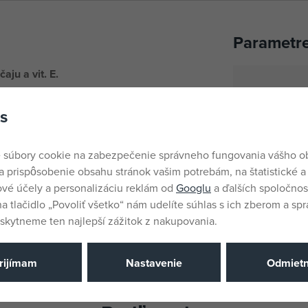
Parametr
ju a vit. E.
Pohlavie
a sliz rozmiešajte.
s
Farba
Vek od
 súbory cookie na zabezpečenie správneho fungovania vášho 
EANs
a prispôsobenie obsahu stránok vašim potrebám, na štatistické a
Katalógové 
vé účely a personalizáciu reklám od
Googlu
a ďalších spoločnost
na tlačidlo „Povoliť všetko“ nám udelíte súhlas s ich zberom a sp
EAN
kytneme ten najlepší zážitok z nakupovania.
rijímam
Nastavenie
Odmiet