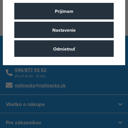
Prijímam
Zobraziť všetky značky
Nastavenie
Odmietnuť
Rýchly kontakt
046/877 55 52
(Po-Pi 9:00 - 15:00)
najhracka@najhracka.sk
Všetko o nákupe
Pre zákazníkov