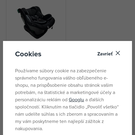
Cookies
Zavrieť
Asalvo Autosedačka PROSEAT,
40-105 cm, polohovacia, bez
Používame súbory cookie na zabezpečenie
isofixu čierna
nie je skladom
správneho fungovania vášho obľúbeného e-
160,99 €
shopu, na prispôsobenie obsahu stránok vašim
potrebám, na štatistické a marketingové účely a
personalizáciu reklám od
Googlu
a ďalších
Značky
spoločností. Kliknutím na tlačidlo „Povoliť všetko“
nám udelíte súhlas s ich zberom a spracovaním a
my vám poskytneme ten najlepší zážitok z
nakupovania.