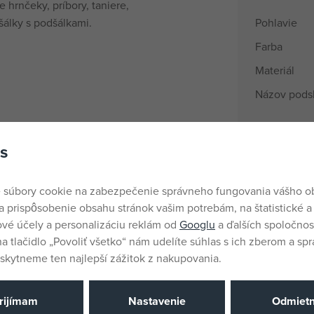
 hrnčeky, príbory, taniere,
šálky s podšálkami.
Pohlavie
Farba
Materiál
Názov pods
Vek od
s
Krajina pôv
EANs
 súbory cookie na zabezpečenie správneho fungovania vášho 
Dodávateľsk
a prispôsobenie obsahu stránok vašim potrebám, na štatistické a
vé účely a personalizáciu reklám od
Googlu
a ďalších spoločnost
Výrobca / D
na tlačidlo „Povoliť všetko“ nám udelíte súhlas s ich zberom a sp
kytneme ten najlepší zážitok z nakupovania.
Katalógové 
EAN
rijímam
Nastavenie
Odmiet