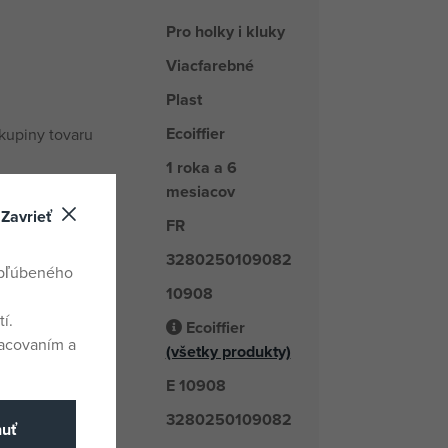
Pro holky i kluky
Viacfarebné
Plast
Ecoiffier
kupiny tovaru
1 roka a 6
mesiacov
Zavrieť
FR
odu
3280250109082
obľúbeného
10908
é číslo
í.
Ecoiffier
odávateľ
racovaním a
(všetky produkty)
E 10908
číslo
3280250109082
nuť