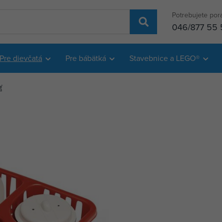
Potrebujete por
046/877 55 
Pre dievčatá
Pre bábätká
Stavebnice a LEGO®
ť