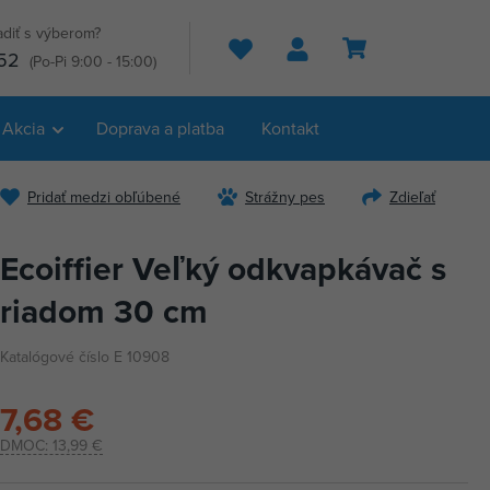
adiť s výberom?
Hľadať
52
(Po-Pi 9:00 - 15:00)
Akcia
Doprava a platba
Kontakt
Pridať medzi obľúbené
Strážny pes
Zdieľať
Ecoiffier Veľký odkvapkávač s
riadom 30 cm
Katalógové číslo E 10908
7,68 €
DMOC:
13,99 €