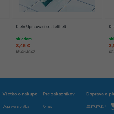
Klein Upratovací set Leifheit
Kl
skladom
sk
8,45 €
3,
DMOC:
8,49 €
DM
Všetko o nákupe
Pre zákazníkov
Doprava a pl
Doprava a platba
O nás