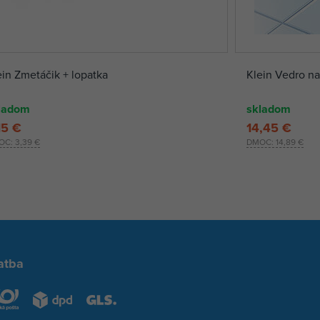
ein Zmetáčik + lopatka
Klein Vedro na
ladom
skladom
15 €
14,45 €
OC:
3,39 €
DMOC:
14,89 €
atba