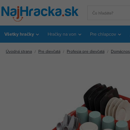
Všetky hračky
Hračky na von
Pre chlapcov
Úvodná strana
Pre dievčatá
Profesia pre dievčatá
Domácnos