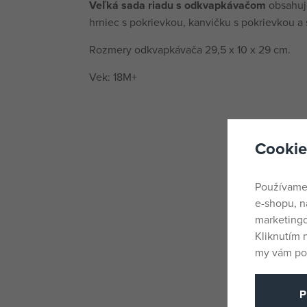
Veľká sada riadu s odkvapkávačom
obsahuje
hrniec s pokrievkou, kanvičku s pokrievkou a 
Rozmery odkvapkávača 29,5 x 10 x 29 cm.
Vek: 18M+
Cookie
Používame
e-shopu, n
marketingo
Kliknutím 
my vám pos
P