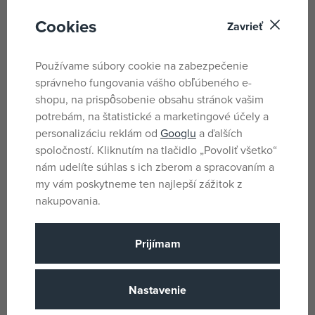
Fixy Djeco majú na jednej strane tvrdý hrot a na druhej
Cookies
Zavrieť
plastický štetec na jednoduchšie maľovanie aj tých
najmenších detailov.
Používame súbory cookie na zabezpečenie
Veľkosť balenia 16,5 x 19 x, 1,5 cm.
správneho fungovania vášho obľúbeného e-
shopu, na prispôsobenie obsahu stránok vašim
Pre deti od 6 rokov.
potrebám, na štatistické a marketingové účely a
personalizáciu reklám od
Googlu
a ďalších
Parametre
spoločností. Kliknutím na tlačidlo „Povoliť všetko“
nám udelíte súhlas s ich zberom a spracovaním a
my vám poskytneme ten najlepší zážitok z
Pro holky i kluky
Pohlavie
nakupovania.
Viacfarebné
Farba
Plast
Prijímam
Materiál
6 rokov
Vek od
Nastavenie
TW
Krajina pôvodu
3070900087996