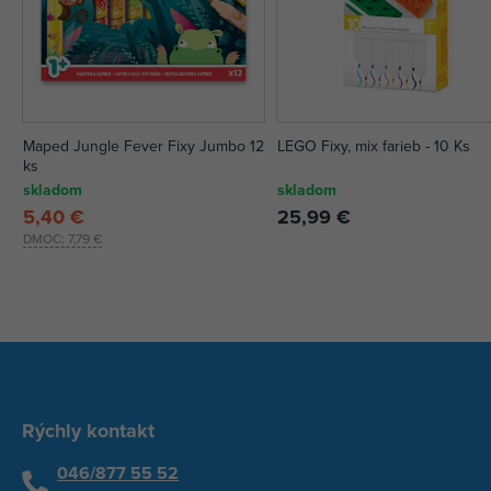
Maped Jungle Fever Fixy Jumbo 12
LEGO Fixy, mix farieb - 10 Ks
ks
skladom
skladom
5,40 €
25,99 €
DMOC:
7,79 €
Rýchly kontakt
046/877 55 52