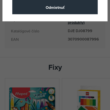
EANs
Odmietnuť
DJ08799
Dodávateľské číslo
Djeco
(všetky
Výrobca / Dodávateľ
produkty)
DJE DJ08799
Katalógové číslo
3070900087996
EAN
Fixy