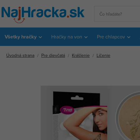
Všetky hračky
Hračky na von
Pre chlapcov
Úvodná strana
Pre dievčatá
Krášlenie
Líčenie