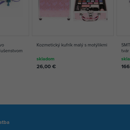
vo
Kozmetický kufrík malý s motýlikmi
SMT
slušenstvom
tvár
skladom
skl
26,00 €
166
atba