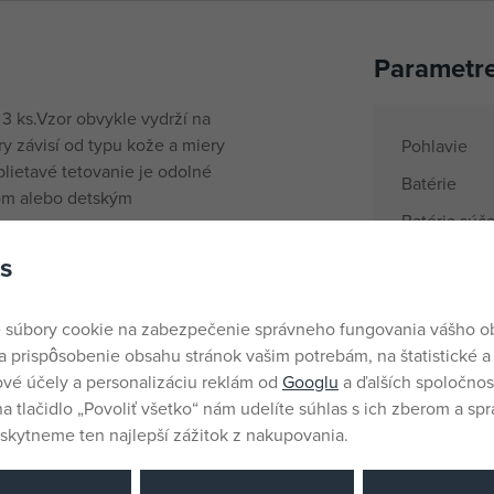
Parametr
 3 ks.Vzor obvykle vydrží na
ery závisí od typu kože a miery
Pohlavie
rblietavé tetovanie je odolné
Batérie
lom alebo detským
Batéria súča
Materiál
s
Produktový 
 súbory cookie na zabezpečenie správneho fungovania vášho 
Vek od
a prispôsobenie obsahu stránok vašim potrebám, na štatistické a
Krajina pôv
vé účely a personalizáciu reklám od
Googlu
a ďalších spoločnost
na tlačidlo „Povoliť všetko“ nám udelíte súhlas s ich zberom a sp
EANs
kytneme ten najlepší zážitok z nakupovania.
Dodávateľsk