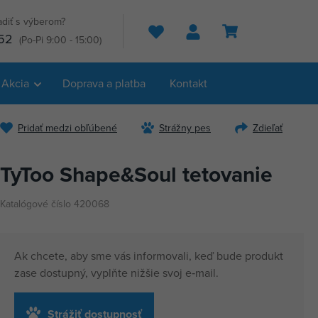
adiť s výberom?
Hľadať
52
(Po-Pi 9:00 - 15:00)
Akcia
Doprava a platba
Kontakt
Pridať medzi obľúbené
Strážny pes
Zdieľať
TyToo Shape&Soul tetovanie
Katalógové číslo 420068
Ak chcete, aby sme vás informovali, keď bude produkt
zase dostupný, vyplňte nižšie svoj e‑mail.
Strážiť dostupnosť