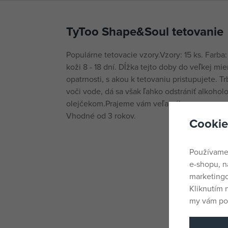
TyToo Shape&Soul tetovanie
Populárne tetovacie vzory.Vzory: 15 ks. Farba:
koži 8 - 18 dní. Dĺžka tejto doby do veľkej mi
opatrnosti, s akou k tetovaniu pristupujete. T
voči vode, dá sa však ľahko odstrániť alkoho
olejčekom.Prajeme vám veľa zábavy.
Vhodné od 3 rokov.
Cookie
Používame
e-shopu, n
marketingo
Kliknutím 
my vám pos