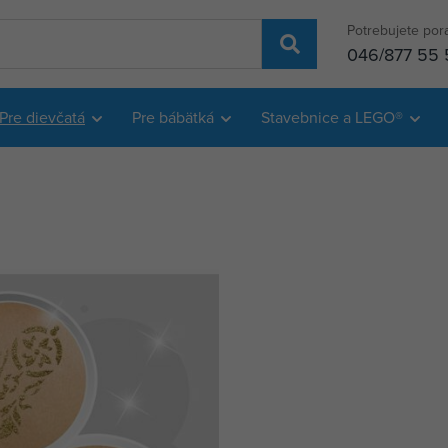
Potrebujete por
046/877 55 
Pre dievčatá
Pre bábätká
Stavebnice a LEGO®