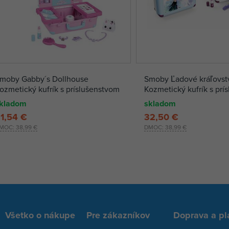
moby Gabby´s Dollhouse
Smoby Ľadové kráľovst
ozmetický kufrík s príslušenstvom
Kozmetický kufrík s prí
kladom
skladom
1,54 €
32,50 €
MOC:
38,99 €
DMOC:
38,99 €
Všetko o nákupe
Pre zákazníkov
Doprava a pl