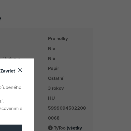
e
Pro holky
Nie
Nie
sť balenia
Papir
Zavrieť
Ostatní
rad
obľúbeného
3 rokov
HU
odu
í.
5999094502208
racovaním a
0068
é číslo
TyToo
(všetky