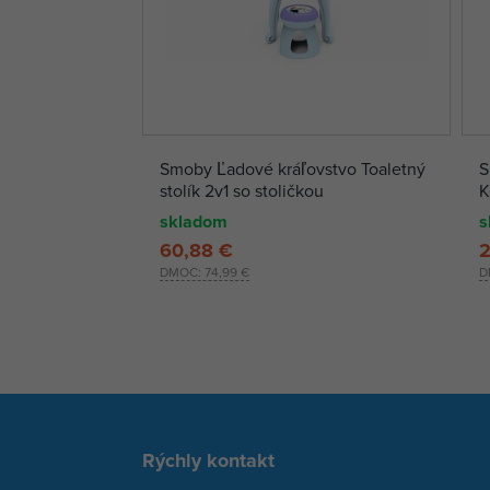
Smoby Ľadové kráľovstvo Toaletný
S
stolík 2v1 so stoličkou
K
skladom
s
60,88 €
2
DMOC:
74,99 €
D
Rýchly kontakt