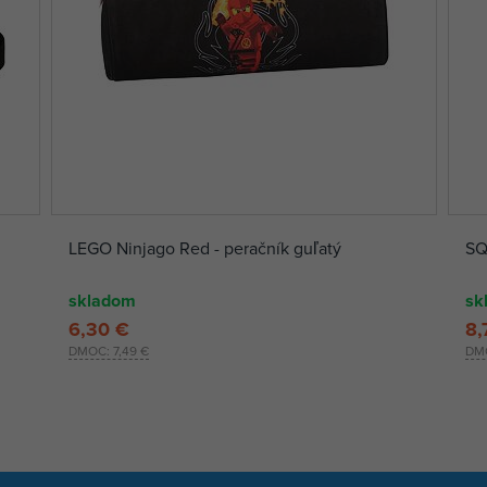
LEGO Ninjago Red - peračník guľatý
SQ
skladom
sk
6,30 €
8,
DMOC:
7,49 €
DM