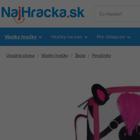
Všetky hračky
Hračky na von
Pre chlapcov
Úvodná strana
Všetky hračky
Škola
Peračníky