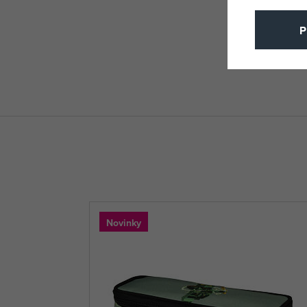
P
Novinky