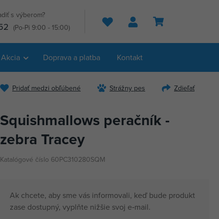
adiť s výberom?
Hľadať
52
(Po-Pi 9:00 - 15:00)
Akcia
Doprava a platba
Kontakt
Pridať medzi obľúbené
Strážny pes
Zdieľať
Squishmallows peračník -
zebra Tracey
Katalógové číslo 60PC310280SQM
Ak chcete, aby sme vás informovali, keď bude produkt
zase dostupný, vyplňte nižšie svoj e‑mail.