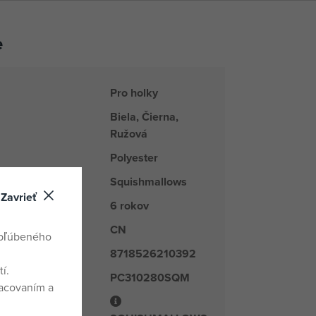
e
Pro holky
Biela, Čierna,
Ružová
Polyester
Squishmallows
kupiny tovaru
Zavrieť
6 rokov
CN
odu
obľúbeného
8718526210392
í.
PC310280SQM
é číslo
racovaním a