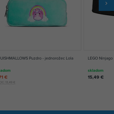
UISHMALLOWS Puzdro - jednorožec Lola
LEGO Ninjago K
ladom
skladom
71 €
15,49 €
OC:
13,49 €