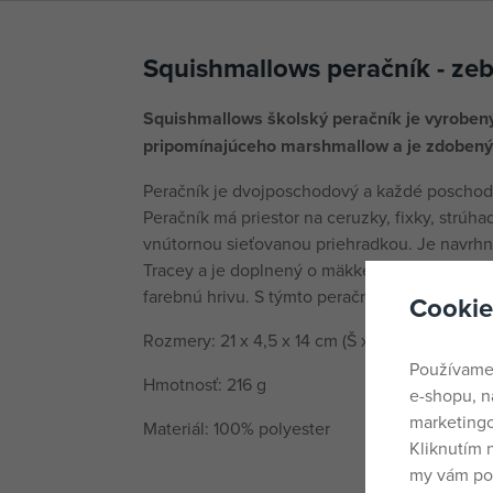
Squishmallows peračník - zeb
Squishmallows školský peračník je vyroben
pripomínajúceho marshmallow a je zdobený
Peračník je dvojposchodový a každé poschodi
Peračník má priestor na ceruzky, fixky, strúha
vnútornou sieťovanou priehradkou. Je navrhnu
Tracey a je doplnený o mäkké 3D ušká, ktoré 
farebnú hrivu. S týmto peračníkom máte v ško
Cookie
Rozmery: 21 x 4,5 x 14 cm (Š x V x H)
Používame
Hmotnosť: 216 g
e-shopu, n
marketingo
Materiál: 100% polyester
Kliknutím 
my vám pos