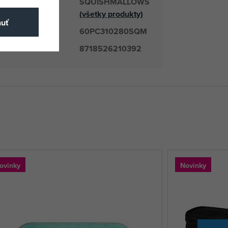
SQUISHMALLOWS
odávateľ
(všetky produkty)
nuť
60PC310280SQM
číslo
8718526210392
ovinky
Novinky