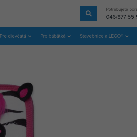
Potrebujete por
046/877 55 
Pre dievčatá
Pre bábätká
Stavebnice a LEGO®