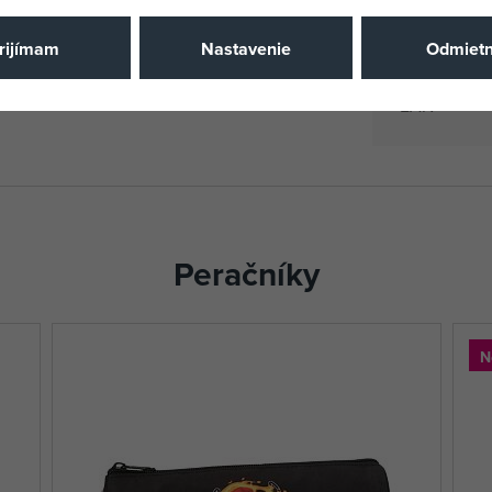
Výrobca / D
rijímam
Nastavenie
Odmiet
Katalógové 
EAN
Peračníky
N