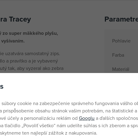
ra Tracey
Parametr
ý zo super mäkkého plyšu,
 vyšívaním.
Pohlavie
e uzatvára samostatný zips.
Farba
dlo a pravítko a je vybavený
tý tak, aby vyzeral ako zebra
Materiál
z peračníka vyčnievajú a
Názov pods
le ďalšieho kamaráta.
s
Vek od
Krajina pôv
 súbory cookie na zabezpečenie správneho fungovania vášho 
a prispôsobenie obsahu stránok vašim potrebám, na štatistické a
EANs
vé účely a personalizáciu reklám od
Googlu
a ďalších spoločnost
Dodávateľsk
na tlačidlo „Povoliť všetko“ nám udelíte súhlas s ich zberom a sp
kytneme ten najlepší zážitok z nakupovania.