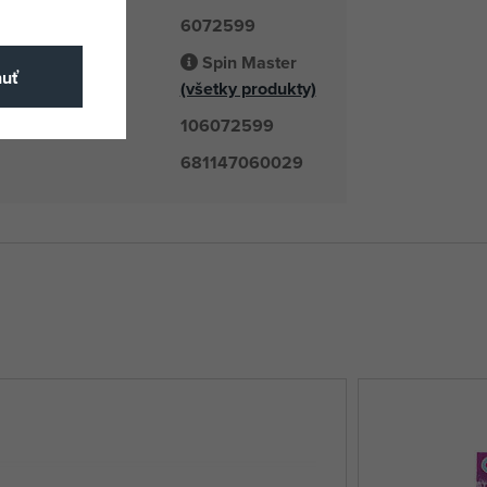
6072599
é číslo
Spin Master
odávateľ
nuť
(všetky produkty)
106072599
číslo
681147060029