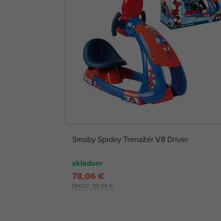
Smoby Spidey Trenažér V8 Driver
skladom
78,06 €
DMOC:
99,99 €