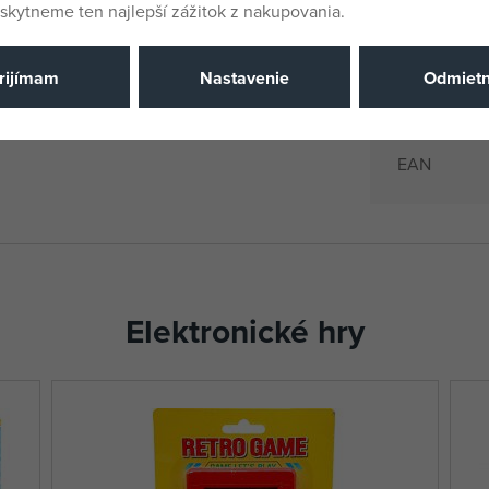
kytneme ten najlepší zážitok z nakupovania.
Dodávateľsk
 (sú súčasťou balenia) a je
Výrobca / D
rijímam
Nastavenie
Odmiet
Katalógové 
EAN
Elektronické hry