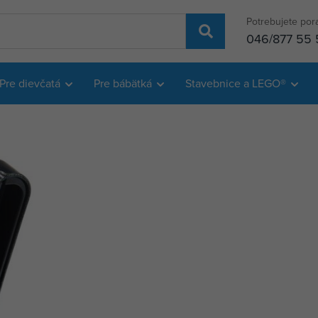
Potrebujete por
046/877 55 
Pre dievčatá
Pre bábätká
Stavebnice a LEGO®