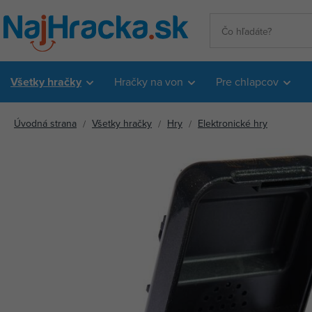
Všetky hračky
Hračky na von
Pre chlapcov
Úvodná strana
Všetky hračky
Hry
Elektronické hry