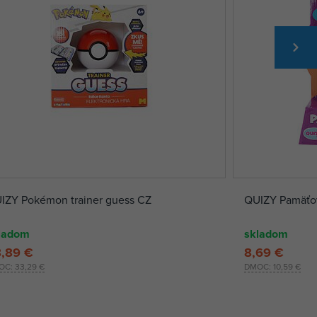
IZY Pokémon trainer guess CZ
QUIZY Pamäťo
ladom
skladom
,89 €
8,69 €
OC:
33,29 €
DMOC:
10,59 €