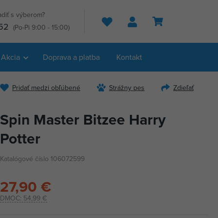
adiť s výberom?
Hľadať
52
(Po-Pi 9:00 - 15:00)
Akcia
Doprava a platba
Kontakt
Pridať medzi obľúbené
Strážny pes
Zdieľať
Spin Master Bitzee Harry
Potter
Katalógové číslo 106072599
27,90 €
DMOC:
54,99 €