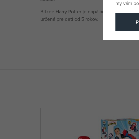
my vám pos
Bitzee Harry Potter je napájaná 3 AA batériami
určená pre deti od 5 rokov.
P