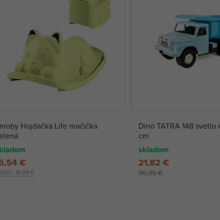
moby Hojdačka Life mačička
Dino TATRA 148 svetlo 
elená
cm
kladom
skladom
5,54 €
21,82 €
MOC:
18,99 €
30,35 €