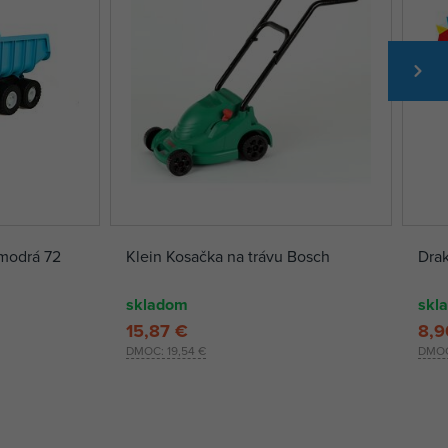
modrá 72
Klein Kosačka na trávu Bosch
Dra
skladom
skl
15,87 €
8,9
DMOC:
19,54 €
DMO