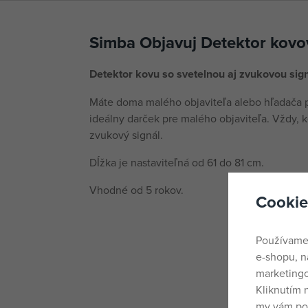
Simba Objavuj Detektor kovo
Detektor kovu so svetelnou aj zvukovou sign
Máte doma malého objaviteľa alebo hľadača 
ideálny darček pre malého objaviteľa. Vždy, k
zvukový signál.
Dĺžka je nastaviteľná od 61 do 81 cm.
Vhodné od 5 rokov.
Cookie
Používame
e-shopu, n
marketingo
Kliknutím 
my vám pos