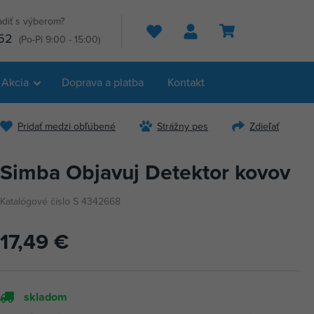
adiť s výberom?
Hľadať
52
(Po-Pi 9:00 - 15:00)
Akcia
Doprava a platba
Kontakt
Pridať medzi obľúbené
Strážny pes
Zdieľať
Simba Objavuj Detektor kovov
Katalógové číslo S 4342668
17,49 €
skladom