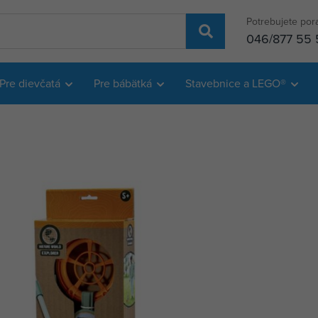
Potrebujete por
046/877 55 
Pre dievčatá
Pre bábätká
Stavebnice a LEGO®