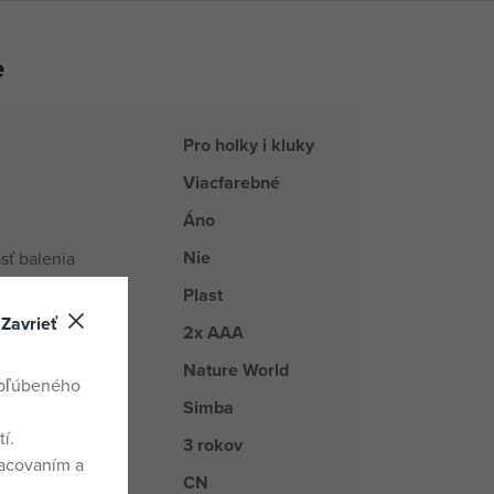
e
Pro holky i kluky
Viacfarebné
Áno
Nie
sť balenia
Plast
Zavrieť
2x AAA
batérií
Nature World
rad
obľúbeného
Simba
kupiny tovaru
í.
3 rokov
racovaním a
CN
odu