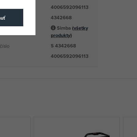
4006592096113
4342668
é číslo
nuť
Simba
(všetky
odávateľ
produkty)
S 4342668
číslo
4006592096113