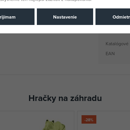
EANs
Dodávateľsk
rijímam
Nastavenie
Odmiet
Výrobca / D
Katalógové 
EAN
Hračky na záhradu
-28%