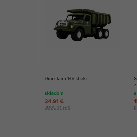
Dino Tatra 148 khaki
S
z
skladom
s
24,91 €
1
DMOC:
34,99 €
D