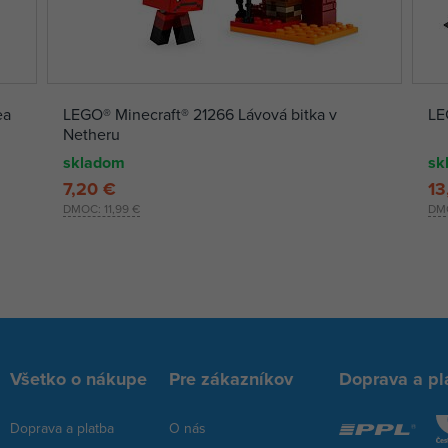
ea
LEGO® Minecraft® 21266 Lávová bitka v
LE
Netheru
skladom
sk
7,20 €
13
DMOC:
11,99 €
DM
Všetko o nákupe
Pre zákazníkov
Doprava a pl
Doprava a platba
O nás