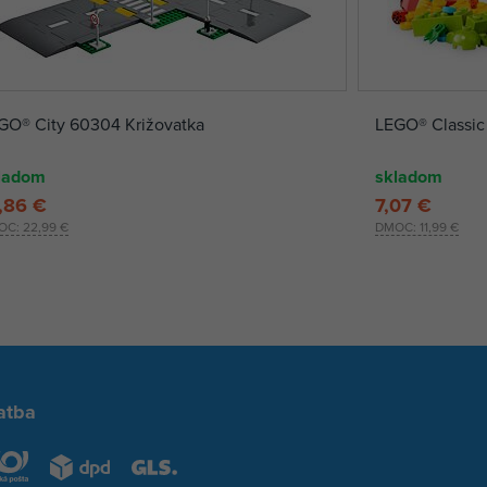
GO® City 60304 Križovatka
LEGO® Classic 
ladom
skladom
,86 €
7,07 €
OC:
22,99 €
DMOC:
11,99 €
atba