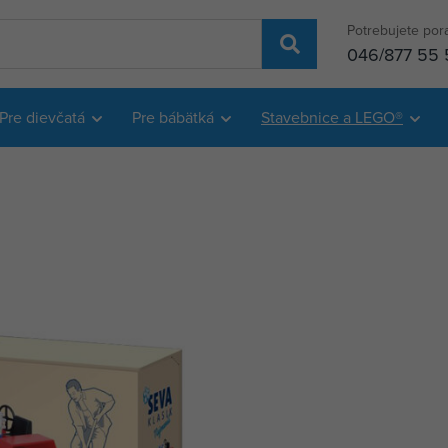
Potrebujete por
046/877 55 
Pre dievčatá
Pre bábätká
Stavebnice a LEGO®