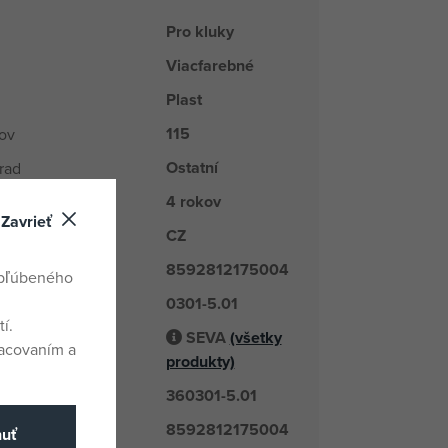
Pro kluky
Viacfarebné
Plast
115
kov
Ostatní
rad
4 rokov
Zavrieť
CZ
odu
8592812175004
obľúbeného
0301-5.01
é číslo
í.
SEVA
(všetky
racovaním a
odávateľ
produkty)
360301-5.01
číslo
8592812175004
nuť