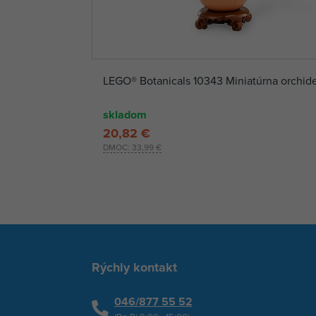
LEGO® Botanicals 10343 Miniatúrna orchid
skladom
20,82 €
DMOC:
33,99 €
Rýchly kontakt
046/877 55 52