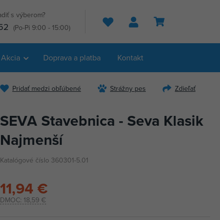
adiť s výberom?
Hľadať
52
(Po-Pi 9:00 - 15:00)
Akcia
Doprava a platba
Kontakt
Pridať medzi obľúbené
Strážny pes
Zdieľať
SEVA Stavebnica - Seva Klasik
Najmenší
Katalógové číslo 360301-5.01
11,94 €
DMOC:
18,59 €