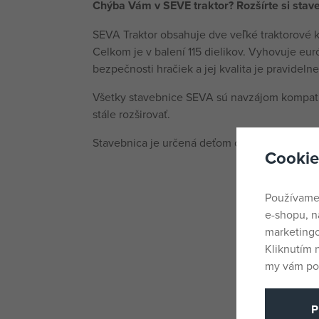
Chýba Vám v SEVE traktor? Rozšírte si stave
SEVA Traktor obsahuje dve veľké traktorové k
Celkom je v balení 115 dielikov. Vyhovuje eu
bezpečnosti hračiek a jej kvalita je pravideln
Všetky stavebnice SEVA sú navzájom kompatib
stále rozširovať.
Stavebnica je určená deťom od 4 rokov.
Cookie
Používame
e-shopu, n
marketingo
Kliknutím 
my vám pos
P