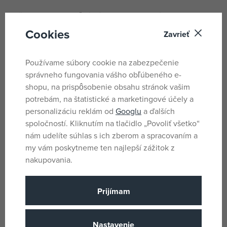
Zažite neporovnateľnú zábavu pri skladaní vysoko
kvalitného puzzle s motívom východu slnka v prístave od
Cookies
Zavrieť
spoločnosti Ravensburger. Jedinečné dieliky puzzle do
seba perfektne zapadajú.
Používame súbory cookie na zabezpečenie
správneho fungovania vášho obľúbeného e-
Parametre
shopu, na prispôsobenie obsahu stránok vašim
potrebám, na štatistické a marketingové účely a
personalizáciu reklám od
Googlu
a ďalších
Pro holky i kluky
Pohlavie
spoločností. Kliknutím na tlačidlo „Povoliť všetko“
nám udelíte súhlas s ich zberom a spracovaním a
Viacfarebné
Farba
my vám poskytneme ten najlepší zážitok z
TvrdenéPapir
Materiál
nakupovania.
Ostatní
Produktový rad
14 rokov
Vek od
Prijímam
DE
Krajina pôvodu
4005555002123
EANs
Nastavenie