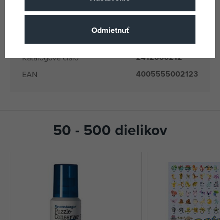
12000212
Dodávateľské číslo
Ravensburger
Odmietnuť
Výrobca / Dodávateľ
(všetky produkty)
2412000212
Katalógové číslo
4005555002123
EAN
50 - 500 dielikov