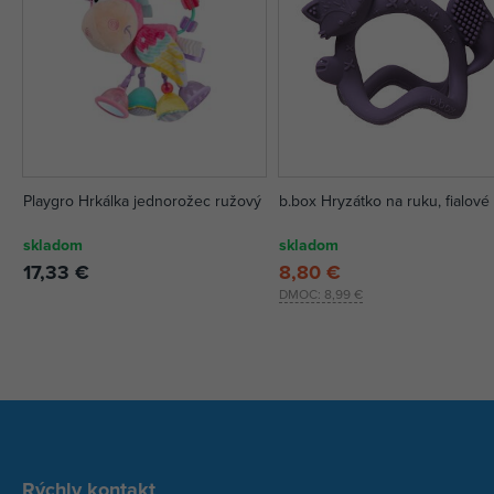
Playgro Hrkálka jednorožec ružový
b.box Hryzátko na ruku, fialové
skladom
skladom
17,33 €
8,80 €
DMOC:
8,99 €
Rýchly kontakt