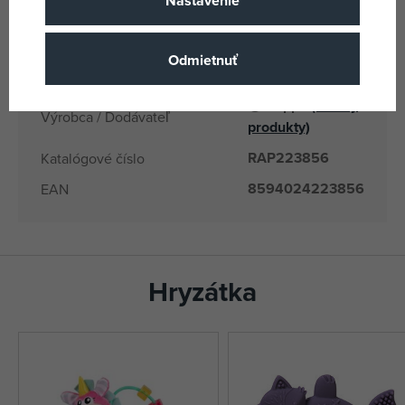
Nastavenie
CN
Krajina pôvodu
8594024223856
EANs
Odmietnuť
223856
Dodávateľské číslo
Rappa
(všetky
Výrobca / Dodávateľ
produkty)
RAP223856
Katalógové číslo
8594024223856
EAN
Hryzátka