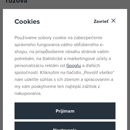
ružová
Hryzátka sú tvarované tak, aby boli ľahko uchopiteľné
Cookies
detskou ručičkou
, bez ostrých hrán.
Zavrieť
Na labke sú zavesené plastové tvary v rôznych
Používame súbory cookie na zabezpečenie
prevedeniach, či už to v tvare kolieska, srdiečka, zvončeka
správneho fungovania vášho obľúbeného e-
a pod.
shopu, na prispôsobenie obsahu stránok vašim
potrebám, na štatistické a marketingové účely a
Parametre
personalizáciu reklám od
Googlu
a ďalších
spoločností. Kliknutím na tlačidlo „Povoliť všetko“
nám udelíte súhlas s ich zberom a spracovaním a
Pro holky
Pohlavie
my vám poskytneme ten najlepší zážitok z
nakupovania.
Biela, Ružová
Farba
Plast
Materiál
Prijímam
Rappa Baby
Názov podskupiny tovaru
Narodenie
Vek od