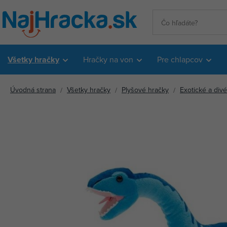
Všetky hračky
Hračky na von
Pre chlapcov
Úvodná strana
Všetky hračky
Plyšové hračky
Exotické a divé