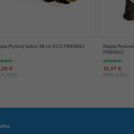
ppa Plyšový bobor 28 cm ECO-FRIENDLY
Rappa Plyšová 
FRIENDLY
ladom
skladom
,29 €
13,37 €
OC:
17,49 €
DMOC:
16,99 €
atba