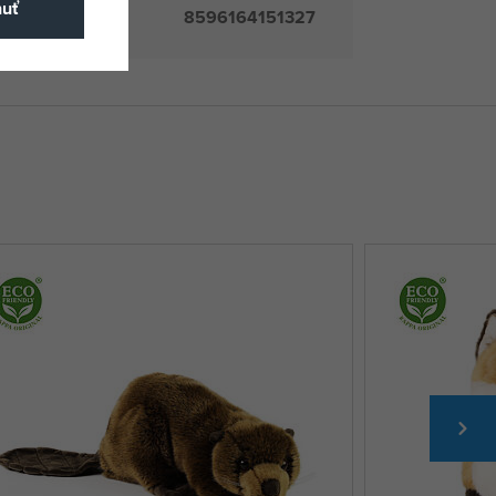
nuť
8596164151327