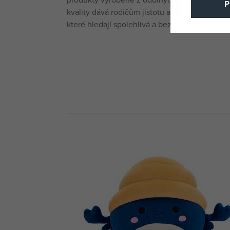
P
kvality dává rodičům jistotu a pohodlí při užívá
které hledají spolehlivá a bezpečná řešení pr