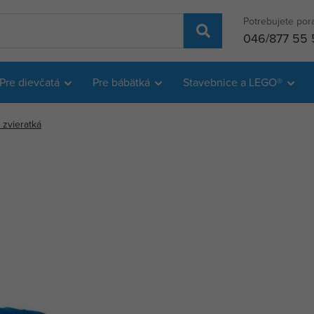
Potrebujete por
046/877 55 
Pre dievčatá
Pre bábätká
Stavebnice a LEGO®
 zvieratká