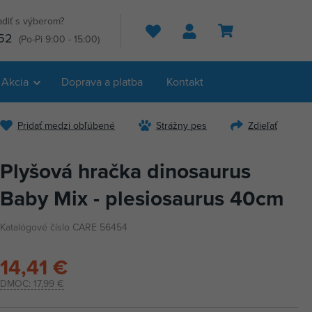
adiť s výberom?
Hľadať
52
(Po-Pi 9:00 - 15:00)
Akcia
Doprava a platba
Kontakt
Pridať medzi obľúbené
Strážny pes
Zdieľať
Plyšová hračka dinosaurus
Baby Mix - plesiosaurus 40cm
Katalógové číslo CARE 56454
14,41 €
DMOC:
17,99 €