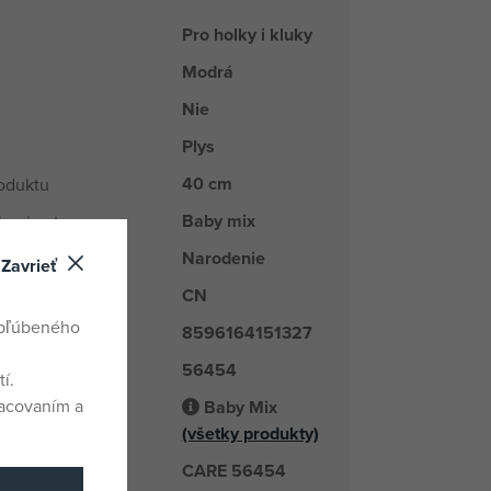
Pro holky i kluky
Modrá
Nie
Plys
40 cm
oduktu
Baby mix
kupiny tovaru
Narodenie
Zavrieť
CN
odu
obľúbeného
8596164151327
56454
é číslo
í.
racovaním a
Baby Mix
odávateľ
(všetky produkty)
CARE 56454
číslo