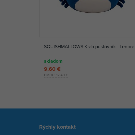
SQUISHMALLOWS Krab pustovník - Lenore
skladom
9,60 €
DMOC:
12,49 €
Rýchly kontakt