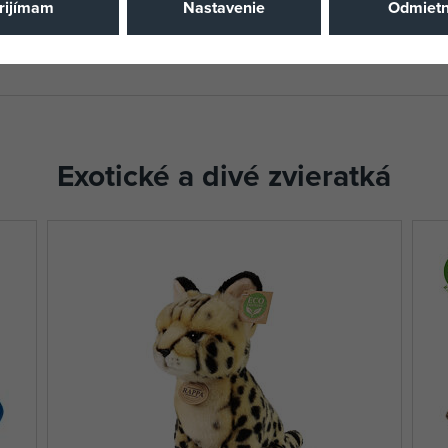
rijímam
Nastavenie
Odmiet
EAN
ní. Ideální volba pro rodiny,
o nejmenší.
Exotické a divé zvieratká