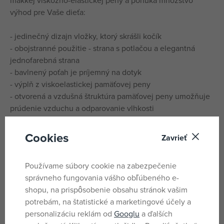
výhod pre Vaše dieťa:
- jedinečný dizajn vložky, ktorý skrášli kočík
- obojstranné použitie - strana s potlačou a elegantná
jednofarebná strana
- bavlnený poťah je príjemný na dotyk
- výplň z viskoelastickej pamäťovej peny
- otvorená a vzdušná štruktúra pamäťovej peny umožňuje
prúdenie vzduchu a odparovanie vlhkosti
- zaistí dieťatku pohodlné sedenie
- pamäťová pena je odolná voči tlaku, znižuje tlak na tie
Cookies
Zavrieť
body tela, ktoré sú v polohe v ľahu najviac zaťažované a
prispôsobuje sa im
Používame súbory cookie na zabezpečenie
- podložka z pamäťovej peny zmierňuje dopad jazdy na
správneho fungovania vášho obľúbeného e-
nerovnom teréne a podporuje správne držanie tela
shopu, na prispôsobenie obsahu stránok vašim
- výhodou peny je odolnosť voči prachovým roztočom a
potrebám, na štatistické a marketingové účely a
baktériám, pretože sa v nej neusadzujú a nemnožia
personalizáciu reklám od
Googlu
a ďalších
- celoročné použitie