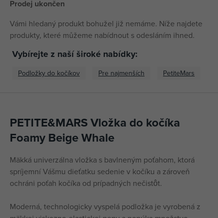
Prodej ukončen
Vámi hledaný produkt bohužel již nemáme. Níže najdete
produkty, které můžeme nabídnout s odesláním ihned.
Vybírejte z naší široké nabídky:
Podložky do kočíkov
Pre najmenších
PetiteMars
PETITE&MARS Vložka do kočíka
Foamy Beige Whale
Mäkká univerzálna vložka s bavlneným poťahom, ktorá
spríjemní Vášmu dieťatku sedenie v kočíku a zároveň
ochráni poťah kočíka od prípadných nečistôt.
Moderná, technologicky vyspelá podložka je vyrobená z
mäkkej viskozno-elastickej peny a ponúka množstvo