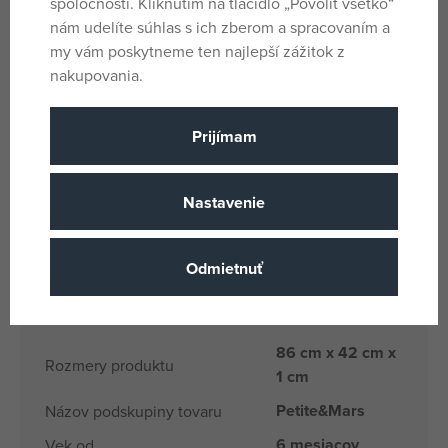
spoločností. Kliknutím na tlačidlo „Povoliť všetko“
- vložka je kompatibilná takmer s každým kočíkom a vďaka
nám udelíte súhlas s ich zberom a spracovaním a
niekoľkým otvorom je možné ju prispôsobiť
my vám poskytneme ten najlepší zážitok z
- možno prať v práčke
nakupovania.
Materiálové zloženie poťahu: 100% bavlna, polyester v
priestore pre nožičky.
Prijímam
Výplň: 100% polyuretánová pena.
Nastavenie
Parametre
Odmietnuť
Pro holky i kluky
Pohlavie
Béžová
Farba
86 cm x 42 cm x
Rozmery produktu
1 cm
Petite&Mars
Názov podskupiny tovaru
6 mesiacov
Vek od