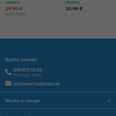
skladom
skladom
29,90 €
20,99 €
DMOC:
31,99 €
Rýchly kontakt
046/877 55 52
(Po-Pi 9:00 - 15:00)
najhracka@najhracka.sk
Všetko o nákupe