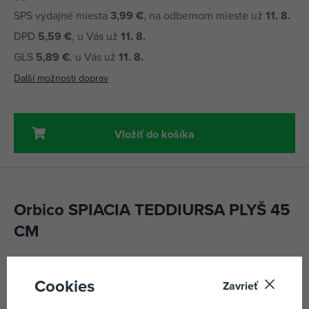
SPS výdajné miesta
3,99 €
, na odbernom mieste už
11. 8.
DPD
5,59 €
, u Vás už
11. 8.
GLS
5,89 €
, u Vás už
11. 8.
Další možnosti doprav
Vložiť do košíka
Orbico SPIACIA TEDDIURSA PLYŠ 45
CM
Obľúbený Pokemon Teddyursa vyrobený zo špeciálneho
mazlivého plyšu je 45 cm veľký a pripravený na maznanie.
Cookies
Zavrieť