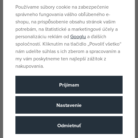
Parametre
Používame súbory cookie na zabezpečenie
správneho fungovania vášho obľúbeného e-
shopu, na prispôsobenie obsahu stránok vašim
Pro holky i kluky
Pohlavie
potrebám, na štatistické a marketingové účely a
personalizáciu reklám od
Googlu
a ďalších
Oranžová
Farba
spoločností. Kliknutím na tlačidlo „Povoliť všetko“
Plys
Materiál
nám udelíte súhlas s ich zberom a spracovaním a
my vám poskytneme ten najlepší zážitok z
3 rokov
Vek od
nakupovania.
CN
Krajina pôvodu
0191726710226
EANs
Prijímam
1100031661
Dodávateľské číslo
Orbico
Nastavenie
(všetky
Výrobca / Dodávateľ
produkty)
Odmietnuť
461100031661
Katalógové číslo
191726710226
EAN