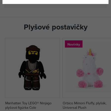
Plyšové postavičky
Novinky
Manhattan Toy LEGO® Ninjago
Orbico Mimoni Fluffy, plyšák,
plyšová figúrka Cole
Universal Plush