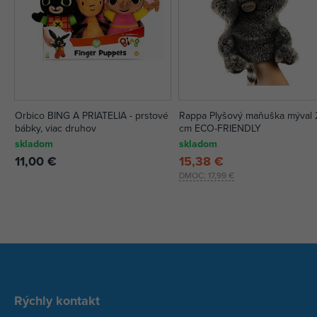
Orbico BING A PRIATELIA - prstové
Rappa Plyšový maňuška mýval 
bábky, viac druhov
cm ECO-FRIENDLY
skladom
skladom
11,00 €
15,38 €
DMOC:
17,99 €
Rýchly kontakt