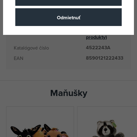
8590121222433
EANs
22243A
Dodávateľské číslo
Odmietnuť
Moravská
ústředna
(všetky
Výrobca / Dodávateľ
produkty)
4522243A
Katalógové číslo
8590121222433
EAN
Maňušky