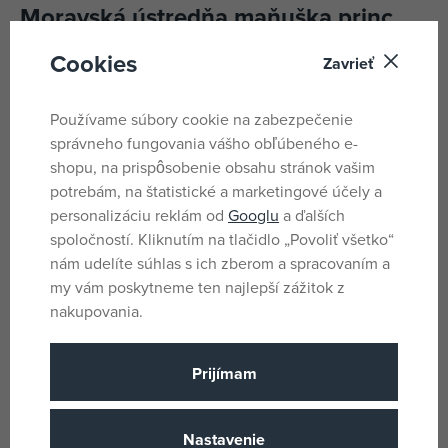
Moravská ústredňa maňuška princ
Jiří 26 cm
Cookies
Zavrieť
Textilní maňásek maňásek na ruku, vhodný pro děti od 3
let.
Používame súbory cookie na zabezpečenie
správneho fungovania vášho obľúbeného e-
shopu, na prispôsobenie obsahu stránok vašim
Parametre
potrebám, na štatistické a marketingové účely a
personalizáciu reklám od
Googlu
a ďalších
spoločností. Kliknutím na tlačidlo „Povoliť všetko“
Pro holky i kluky
Pohlavie
nám udelíte súhlas s ich zberom a spracovaním a
Červené
Farba
my vám poskytneme ten najlepší zážitok z
nakupovania.
BavlnaPolyester
Materiál
8 x 26 x 21
Rozmery produktu
Prijímam
3 rokov
Vek od
CZ
Krajina pôvodu
Nastavenie