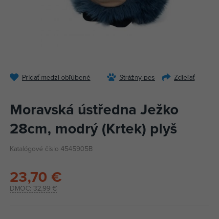
Pridať medzi obľúbené
Strážny pes
Zdieľať
Moravská ústředna Ježko
28cm, modrý (Krtek) plyš
Katalógové číslo 4545905B
23,70 €
DMOC:
32,99 €