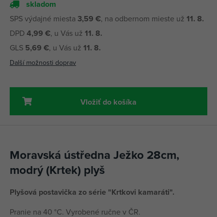
skladom
SPS výdajné miesta
3,59 €
, na odbernom mieste už
11. 8.
DPD
4,99 €
, u Vás už
11. 8.
GLS
5,69 €
, u Vás už
11. 8.
Další možnosti doprav
Vložiť do košíka
Moravská ústředna Ježko 28cm,
modrý (Krtek) plyš
Plyšová postavička zo série "Krtkovi kamaráti".
Pranie na 40 °C. Vyrobené ručne v ČR.