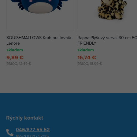
SQUISHMALLOWS Krab pustovník -
Rappa Plyšový serval 30 cm E
Lenore
FRIENDLY
skladom
skladom
9,89 €
16,74 €
DMOC:
12,49 €
DMOC:
18,99 €
Rýchly kontakt
046/877 55 52
(Po-Pi 9:00 - 15:00)