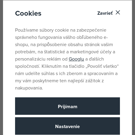
Pre deti bez obmedzenia veku.
Cookies
Zavrieť
Parametre
Používame súbory cookie na zabezpečenie
správneho fungovania vášho obľúbeného e-
shopu, na prispôsobenie obsahu stránok vašim
Pro holky i kluky
Pohlavie
potrebám, na štatistické a marketingové účely a
Viacfarebné
personalizáciu reklám od
Googlu
a ďalších
Farba
spoločností. Kliknutím na tlačidlo „Povoliť všetko“
Krteček a jeho
Licencia
nám udelíte súhlas s ich zberom a spracovaním a
kamarádi
my vám poskytneme ten najlepší zážitok z
Plys
Materiál
nakupovania.
Narodenie
Vek od
Prijímam
CZ
Krajina pôvodu
8590121501347
EANs
Nastavenie
45905B
Dodávateľské číslo