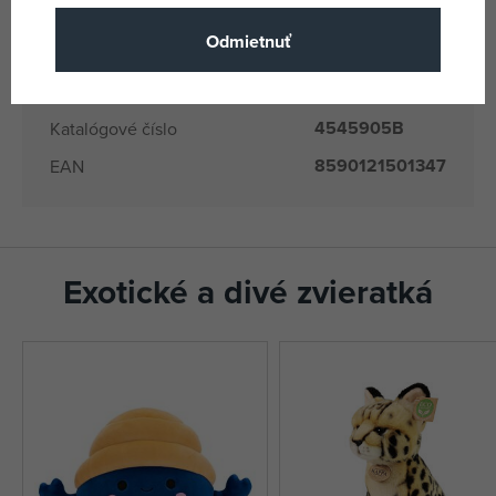
Moravská
ústředna
Odmietnuť
Výrobca / Dodávateľ
(všetky
produkty)
4545905B
Katalógové číslo
8590121501347
EAN
Exotické a divé zvieratká