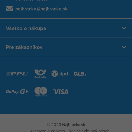
najhracka@najhracka.sk
Všetko o nákupe
Pre zákazníkov
© 2026 Najhracka.sk
Nastavenie cookies
Nahlásiť chybný obsah