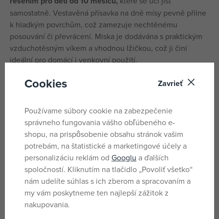
řešením pro děti od 10 měsíců,
které se učí jíst
samostatně. Vestavěná přísavka na dně mísy pevně přilne
k hladkým povrchům, což zamezuje nechtěnému
posouvání či převrácení. Miska je dodávána s praktickým
vzduchotěsným víkem a vhodnou lžičkou, což ji činí
ideální pro domácí i venkovní použití.
Vyrobena bez BPA, splňuje bezpečnostní standardy a
Cookies
Zavrieť
zajišťuje pohodlný a bezpečný zážitek z jídla.
Používame súbory cookie na zabezpečenie
Hravý design s motivy Disney dodává každému jídlu
správneho fungovania vášho obľúbeného e-
fantazii a motivuje děti ke stolování.
shopu, na prispôsobenie obsahu stránok vašim
potrebám, na štatistické a marketingové účely a
Parametre
personalizáciu reklám od
Googlu
a ďalších
spoločností. Kliknutím na tlačidlo „Povoliť všetko“
nám udelíte súhlas s ich zberom a spracovaním a
Pro kluky
Pohlavie
my vám poskytneme ten najlepší zážitok z
Modrá
Farba
nakupovania.