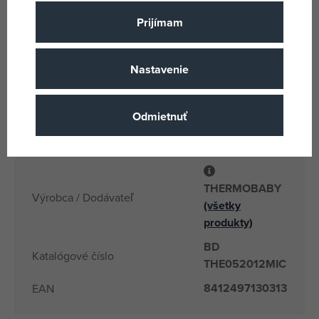
Přísavky
Typ uchytenia
Prijímam
Plast
Materiál
Thermobaby
Názov podskupiny tovaru
Nastavenie
10 mesiacov
Vek od
FR
Krajina pôvodu
Odmietnuť
8412497130313
EANs
THE052012MIC
Dodávateľské číslo
THERMOBABY
Výrobca / Dodávateľ
(všetky
produkty)
BD
Katalógové číslo
THE052012MIC
8412497130313
EAN