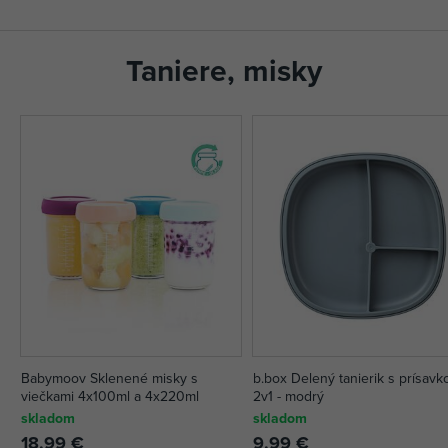
Taniere, misky
Babymoov Sklenené misky s
b.box Delený tanierik s prísavk
viečkami 4x100ml a 4x220ml
2v1 - modrý
skladom
skladom
18,99 €
9,99 €