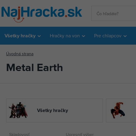
Všetky hračky
Hračky na von
Pre chlapcov
Úvodná strana
Metal Earth
Všetky hračky
Skladovosť
Upresniť výber