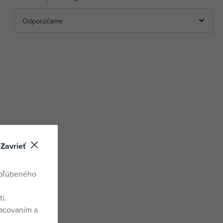
Zavrieť
obľúbeného
í.
racovaním a