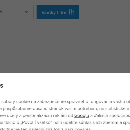
d
Všetky filtre
s
 súbory cookie na zabezpečenie správneho fungovania vášho 
a prispôsobenie obsahu stránok vašim potrebám, na štatistické a
vé účely a personalizáciu reklám od
Googlu
a ďalších spoločnost
na tlačidlo „Povoliť všetko“ nám udelíte súhlas s ich zberom a sp
kytneme ten najlepší zážitok z nakupovania.