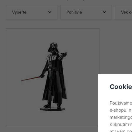
Vyberte
Pohlavie
Vek o
Cookie
Používame
e-shopu, n
marketingo
Kliknutím 
my vám pos