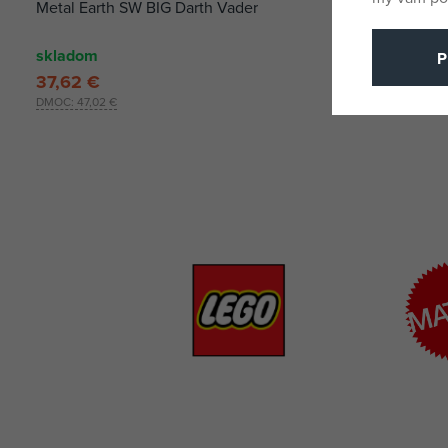
Metal Earth SW BIG Darth Vader
skladom
P
37,62 €
DMOC:
47,02 €