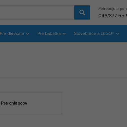
Potrebujete por
046/877 55 
Pre dievčatá
Pre bábätká
Stavebnice a LEGO®
Pre chlapcov