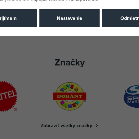
rijímam
Nastavenie
Odmiet
Značky
Zobraziť všetky značky