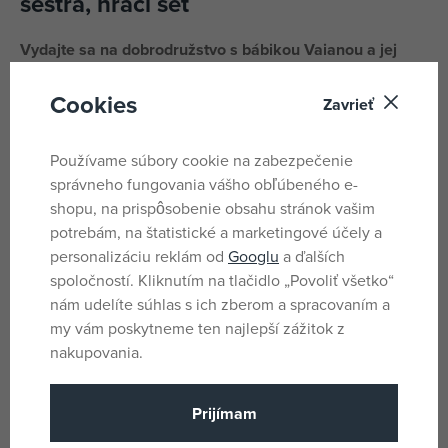
sestra, hrací set
Vydajte sa na dobrodružstvo s bábikou Vaianou a jej
sestrou v tomto hravom sete.
Cookies
Zavrieť
Deti môžu objavovať kúzla tropického ostrova a vytvárať
vlastné príbehy plné zábavy, alebo si prehrávať obľúbené
Používame súbory cookie na zabezpečenie
momenty z filmu Vaiana 2.
správneho fungovania vášho obľúbeného e-
shopu, na prispôsobenie obsahu stránok vašim
Parametre
potrebám, na štatistické a marketingové účely a
personalizáciu reklám od
Googlu
a ďalších
spoločností. Kliknutím na tlačidlo „Povoliť všetko“
Pro holky
Pohlavie
nám udelíte súhlas s ich zberom a spracovaním a
my vám poskytneme ten najlepší zážitok z
Viacfarebné
Farba
nakupovania.
WD - Vaiana
Licencia
Plast
Materiál
Prijímam
Princess
Produktový rad