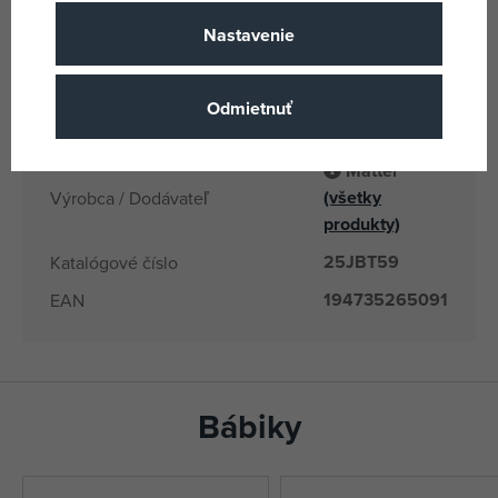
3 rokov
Vek od
Nastavenie
ID
Krajina pôvodu
194735265091
EANs
Odmietnuť
JBT59
Dodávateľské číslo
Mattel
(všetky
Výrobca / Dodávateľ
produkty)
25JBT59
Katalógové číslo
194735265091
EAN
Bábiky