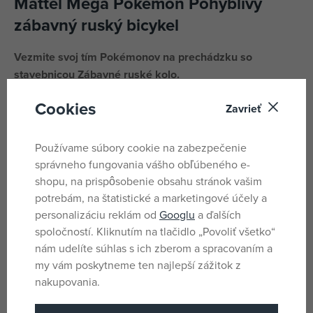
Mattel Mega Pokémon Pohyblivý
zábavný ruský bicykel
Vezmite svoj tím Pokémonov na prechádzku so
stavebnicou Zábavné ruské kolo.
Umiestnite Sprigatita, Meowtha, Paldeana Woopera a
Cookies
Zavrieť
Munchlaxa do kolesa a potom otočte kľukou, aby ste
aktivovali pohyb zostavy.
Používame súbory cookie na zabezpečenie
správneho fungovania vášho obľúbeného e-
Parametre
shopu, na prispôsobenie obsahu stránok vašim
potrebám, na štatistické a marketingové účely a
personalizáciu reklám od
Googlu
a ďalších
Pro kluky
Pohlavie
spoločností. Kliknutím na tlačidlo „Povoliť všetko“
nám udelíte súhlas s ich zberom a spracovaním a
Viacfarebné
Farba
my vám poskytneme ten najlepší zážitok z
Pokemon,
nakupovania.
Licencia
MEGA