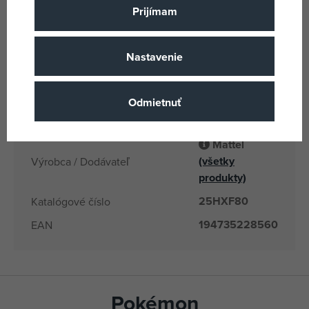
Plast
Materiál
Prijímam
393
Počet dielikov
8 rokov
Vek od
Nastavenie
CN
Krajina pôvodu
194735228560
EANs
Odmietnuť
HXF80
Dodávateľské číslo
Mattel
(všetky
Výrobca / Dodávateľ
produkty)
25HXF80
Katalógové číslo
194735228560
EAN
Pokémon